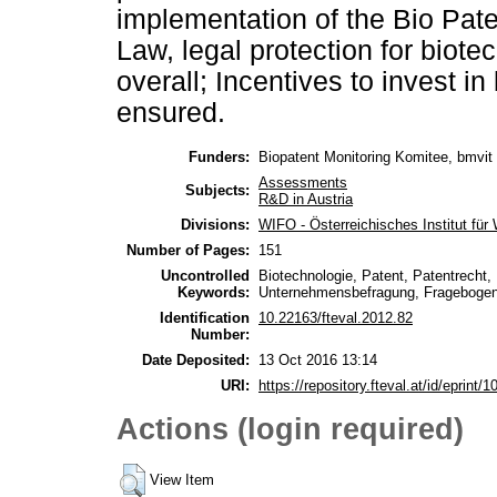
implementation of the Bio Pate
Law, legal protection for biot
overall; Incentives to invest i
ensured.
Funders:
Biopatent Monitoring Komitee, bmvit 
Assessments
Subjects:
R&D in Austria
Divisions:
WIFO - Österreichisches Institut für
Number of Pages:
151
Uncontrolled
Biotechnologie, Patent, Patentrecht,
Keywords:
Unternehmensbefragung, Fragebogen
Identification
10.22163/fteval.2012.82
Number:
Date Deposited:
13 Oct 2016 13:14
URI:
https://repository.fteval.at/id/eprint/1
Actions (login required)
View Item