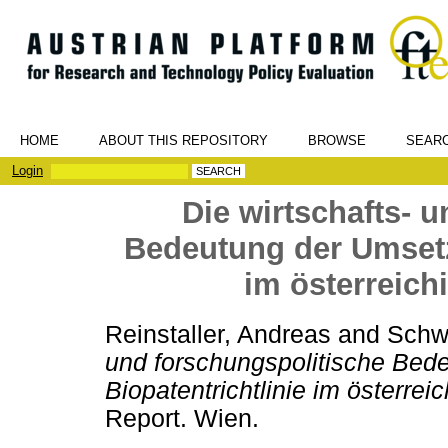
HOME
ABOUT THIS REPOSITORY
BROWSE
SEAR
Login
Die wirtschafts- 
Bedeutung der Umsetz
im österreich
Reinstaller, Andreas
and
Schw
und forschungspolitische Bed
Biopatentrichtlinie im österre
Report. Wien.