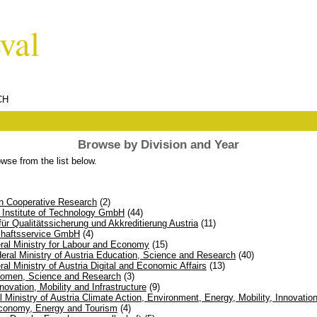
CH
Browse by Division and Year
wse from the list below.
n Cooperative Research
(2)
n Institute of Technology GmbH
(44)
für Qualitätssicherung und Akkreditierung Austria
(11)
schaftsservice GmbH
(4)
al Ministry for Labour and Economy
(15)
al Ministry of Austria Education, Science and Research
(40)
l Ministry of Austria Digital and Economic Affairs
(13)
 Women, Science and Research
(3)
nnovation, Mobility and Infrastructure
(9)
 Ministry of Austria Climate Action, Environment, Energy, Mobility, Innovati
Economy, Energy and Tourism
(4)