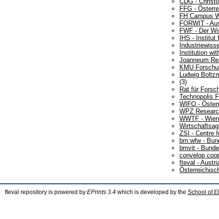
CDG - Christi
FFG - Österre
FH Campus W
FORWIT - Aust
FWF - Der Wi
IHS - Institu
Industriewisse
Institution wi
Joanneum Re
KMU Forschun
Ludwig Boltz
(3)
Rat für Forsc
Technopolis 
WIFO - Österr
WPZ Resear
WWTF - Wiene
Wirtschaftsag
ZSI - Centre 
bm:wfw - Bund
bmvit - Bunde
convelop coo
fteval - Aust
Österreichis
fteval repository is powered by
EPrints 3.4
which is developed by the
School of E