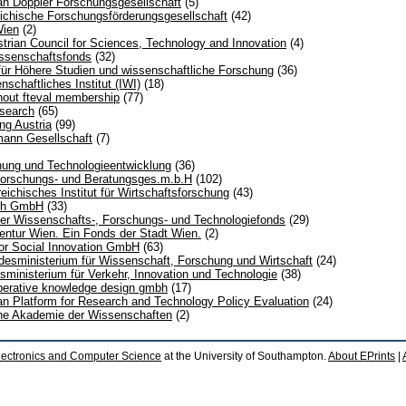
an Doppler Forschungsgesellschaft
(5)
ichische Forschungsförderungsgesellschaft
(42)
ien
(2)
rian Council for Sciences, Technology and Innovation
(4)
ssenschaftsfonds
(32)
t für Höhere Studien und wissenschaftliche Forschung
(36)
nschaftliches Institut (IWI)
(18)
thout fteval membership
(77)
search
(65)
g Austria
(99)
mann Gesellschaft
(7)
hung und Technologieentwicklung
(36)
Forschungs- und Beratungsges.m.b.H
(102)
eichisches Institut für Wirtschaftsforschung
(43)
ch GmbH
(33)
r Wissenschafts-, Forschungs- und Technologiefonds
(29)
entur Wien. Ein Fonds der Stadt Wien.
(2)
for Social Innovation GmbH
(63)
esministerium für Wissenschaft, Forschung und Wirtschaft
(24)
sministerium für Verkehr, Innovation und Technologie
(38)
perative knowledge design gmbh
(17)
rian Platform for Research and Technology Policy Evaluation
(24)
che Akademie der Wissenschaften
(2)
lectronics and Computer Science
at the University of Southampton.
About EPrints
|