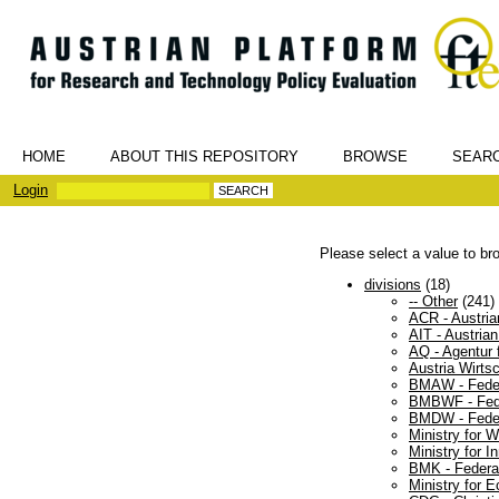
HOME
ABOUT THIS REPOSITORY
BROWSE
SEAR
Login
Please select a value to bro
divisions
(18)
-- Other
(241)
ACR - Austria
AIT - Austria
AQ - Agentur 
Austria Wirt
BMAW - Feder
BMBWF - Feder
BMDW - Federa
Ministry for
Ministry for I
BMK - Federal
Ministry for 