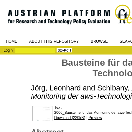
HOME
ABOUT THIS REPOSITORY
BROWSE
SEAR
Login
Bausteine für d
Technol
Jörg, Leonhard
and
Schibany,
Monitoring der aws-Technolo
Text
2006_Bausteine für das Monitoring der aws-Te
Download (229kB)
|
Preview