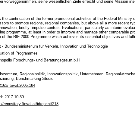
i vorweggenommen, seine wesentlichen Ziele erreicht und seine Mission insow
he continuation of the former promotional activities of the Federal Ministry 
sors to promote regions, regional companies, but above all a more recent type
nnovation, briefly: impulse centers. Evaluations, particularly as interim evalua
ing programme, at least in order to improve and manage other comparable pr
 of the RIF-2000-Programme which achieves its essential objectives and fulfill
t - Bundesministerium für Verkehr, Innovation und Technologie
uation of Programmes
nopolis Forschungs- und Beratungsges.m.b.H
lszentrum, Regionalpolitik, Innovationspolitik, Unternehmen, Regionalwirtscha
nzierung, Benchmarking-Studie
2163/fteval.2005.184
eb 2017 10:39
://repository.fteval.at/id/eprint/218
)