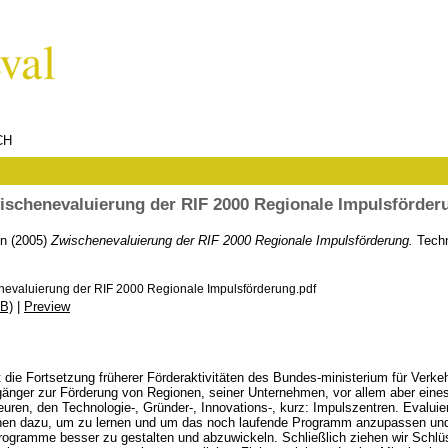
CH
ischenevaluierung der RIF 2000 Regionale Impulsförder
on
(2005)
Zwischenevaluierung der RIF 2000 Regionale Impulsförderung.
Techn
evaluierung der RIF 2000 Regionale Impulsförderung.pdf
B)
|
Preview
ie Fortsetzung früherer Förderaktivitäten des Bundes-ministerium für Verkeh
gänger zur Förderung von Regionen, seiner Unternehmen, vor allem aber eine
teuren, den Technologie-, Gründer-, Innovations-, kurz: Impulszentren. Evalui
nen dazu, um zu lernen und um das noch laufende Programm anzupassen und
rogramme besser zu gestalten und abzuwickeln. Schließlich ziehen wir Schlüs