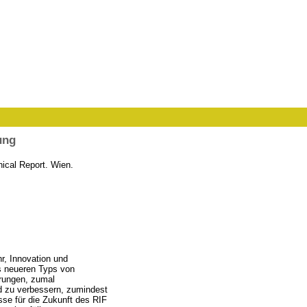
ung
ical Report. Wien.
r, Innovation und
s neueren Typs von
erungen, zumal
 zu verbessern, zumindest
se für die Zukunft des RIF