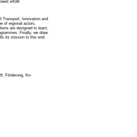
eit erfüllt
of Transport, Innovation and
 of regional actors,
tions are designed to learn,
ogrammes. Finally, we draw
s its mission to this end.
ft, Förderung, Ko-