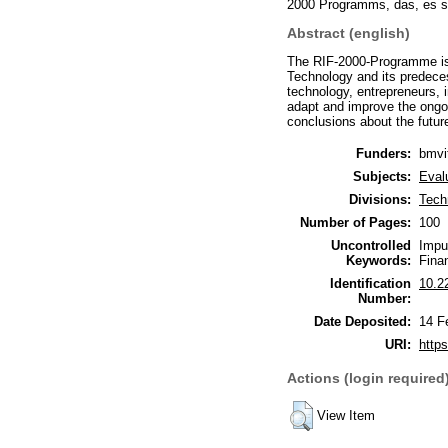
2000 Programms, das, es se
Abstract (english)
The RIF-2000-Programme is t
Technology and its predeces
technology, entrepreneurs, i
adapt and improve the ongo
conclusions about the future
Funders:
bmvi
Subjects:
Eval
Divisions:
Tech
Number of Pages:
100
Uncontrolled
Impu
Keywords:
Fina
Identification
10.2
Number:
Date Deposited:
14 F
URI:
https
Actions (login required
View Item