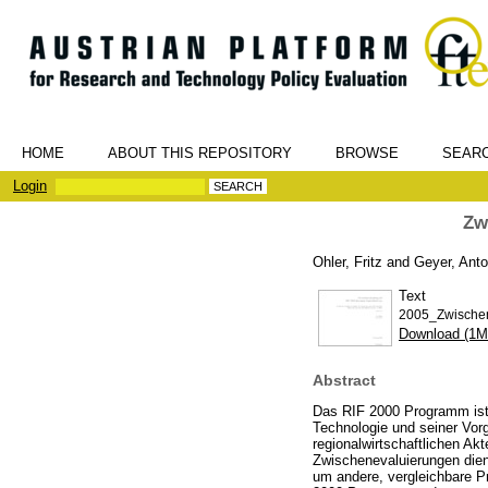
HOME
ABOUT THIS REPOSITORY
BROWSE
SEAR
Login
Zw
Ohler, Fritz
and
Geyer, Ant
Text
2005_Zwischen
Download (1M
Abstract
Das RIF 2000 Programm ist d
Technologie und seiner Vor
regionalwirtschaftlichen Ak
Zwischenevaluierungen die
um andere, vergleichbare P