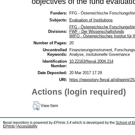
objectives of the fund evaluati
Funders:
FFG - Österreichische Forschungsför
Subjects:
Evaluation of Institutions
FFG - Österreichische Forschungsför
Divisions:
FWF - Der Wissenschaftsfonds
WIFO - Österreichisches Institut für 
Number of Pages:
20
Uncontrolled
Finanzierungsinstrument, Forschungsf
Keywords:
Analyse, insitutionelle Governance
Identification
10.22163/fteval.2004.214
Number:
Date Deposited:
20 Mar 2017 17:29
URI:
https://repository.fteval.at/id/eprint/25
Actions (login required)
View Item
fteval repository is powered by
EPrints 3.4
which is developed by the
School of E
EPrints
|
Accessibility