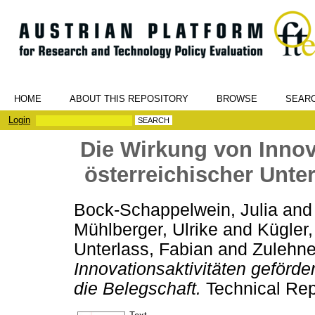
HOME
ABOUT THIS REPOSITORY
BROWSE
SEAR
Login
Die Wirkung von Innova
österreichischer Unte
Bock-Schappelwein, Julia
an
Mühlberger, Ulrike
and
Kügler
Unterlass, Fabian
and
Zulehne
Innovationsaktivitäten geförde
die Belegschaft.
Technical Rep