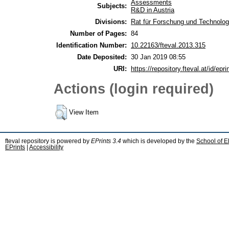
Assessments
Subjects:
R&D in Austria
Divisions:
Rat für Forschung und Technolog
Number of Pages:
84
Identification Number:
10.22163/fteval.2013.315
Date Deposited:
30 Jan 2019 08:55
URI:
https://repository.fteval.at/id/epri
Actions (login required)
View Item
fteval repository is powered by
EPrints 3.4
which is developed by the
School of E
EPrints
|
Accessibility