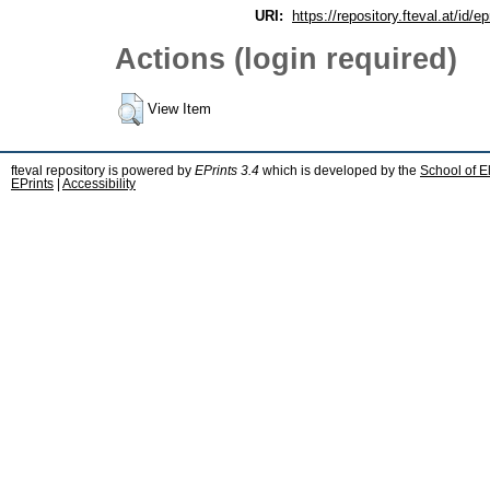
URI:
https://repository.fteval.at/id/ep
Actions (login required)
View Item
fteval repository is powered by
EPrints 3.4
which is developed by the
School of E
EPrints
|
Accessibility