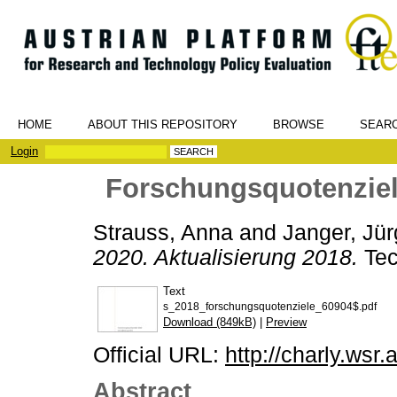
HOME
ABOUT THIS REPOSITORY
BROWSE
SEAR
Login
Forschungsquotenziele
Strauss, Anna
and
Janger, Jü
2020. Aktualisierung 2018.
Tec
Text
s_2018_forschungsquotenziele_60904$.pdf
Download (849kB)
|
Preview
Official URL:
http://charly.wsr.a
Abstract