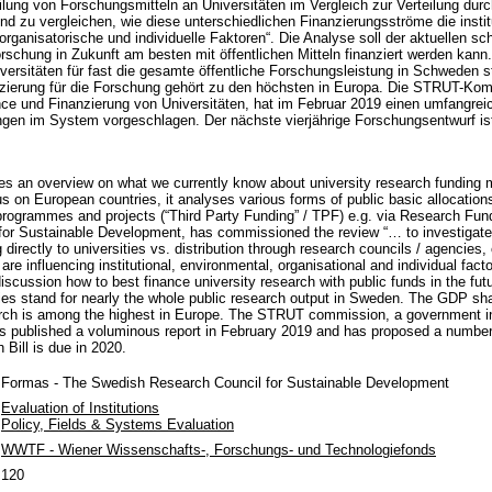
eilung von Forschungsmitteln an Universitäten im Vergleich zur Verteilung dur
d zu vergleichen, wie diese unterschiedlichen Finanzierungsströme die instit
rganisatorische und individuelle Faktoren“. Die Analyse soll der aktuellen 
rschung in Zukunft am besten mit öffentlichen Mitteln finanziert werden kann
versitäten für fast die gesamte öffentliche Forschungsleistung in Schweden s
nzierung für die Forschung gehört zu den höchsten in Europa. Die STRUT-Komm
e und Finanzierung von Universitäten, hat im Februar 2019 einen umfangreich
gen im System vorgeschlagen. Der nächste vierjährige Forschungsentwurf is
ides an overview on what we currently know about university research funding
 on European countries, it analyses various forms of public basic allocations 
programmes and projects (“Third Party Funding” / TPF) e.g. via Research Fun
or Sustainable Development, has commissioned the review “… to investigate
g directly to universities vs. distribution through research councils / agencie
are influencing institutional, environmental, organisational and individual fact
scussion how to best finance university research with public funds in the futu
ties stand for nearly the whole public research output in Sweden. The GDP sha
arch is among the highest in Europe. The STRUT commission, a government in
s published a voluminous report in February 2019 and has proposed a number
Bill is due in 2020.
Formas - The Swedish Research Council for Sustainable Development
Evaluation of Institutions
Policy, Fields & Systems Evaluation
WWTF - Wiener Wissenschafts-, Forschungs- und Technologiefonds
120