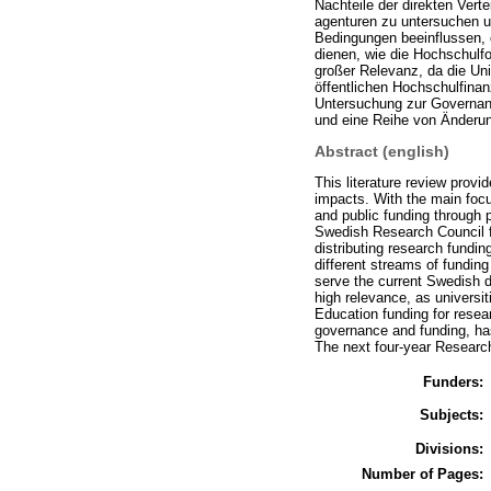
Nachteile der direkten Vert
agenturen zu untersuchen un
Bedingungen beeinflussen, o
dienen, wie die Hochschulfo
großer Relevanz, da die Uni
öffentlichen Hochschulfina
Untersuchung zur Governanc
und eine Reihe von Änderun
Abstract (english)
This literature review prov
impacts. With the main focus
and public funding through 
Swedish Research Council f
distributing research fundin
different streams of funding 
serve the current Swedish di
high relevance, as universi
Education funding for rese
governance and funding, ha
The next four-year Research 
Funders:
Subjects:
Divisions:
Number of Pages: