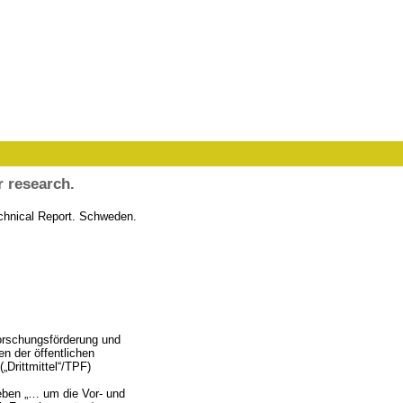
r research.
hnical Report. Schweden.
forschungsförderung und
 der öffentlichen
Drittmittel“/TPF)
geben „… um die Vor- und