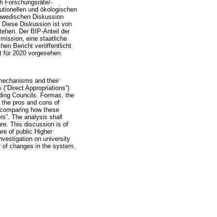
ch Forschungsräte/-
utionellen und ökologischen
schwedischen Diskussion
. Diese Diskussion ist von
tehen. Der BIP-Anteil der
ission, eine staatliche
en Bericht veröffentlicht
t für 2020 vorgesehen.
 mechanisms and their
(“Direct Appropriations”)
ding Councils. Formas, the
 the pros and cons of
s, comparing how these
ors”. The analysis shall
re. This discussion is of
re of public Higher
vestigation on university
 of changes in the system.