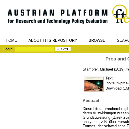
HOME
ABOUT THIS REPOSITORY
BROWSE
SEAR
Login
Pros and C
Stampfer, Michael
(2019)
Pr
Text
R2-2019-pros-a
Download (1M
Abstract
Diese Literaturrecherche g
deren Auswirkungen wissen
Grundzuweisung („Direktzuw
analysiert, z.B. über Forsc
Formas, der schwedische Fo