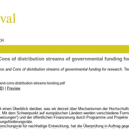
CH
ons of distribution streams of governmental funding fo
os and Cons of distribution streams of governmental funding for research.
Tec
nd-cons-distribution-streams-funding.pdf
B)
|
Preview
ibt einen Überblick darüber, was wir derzeit über Mechanismen der Hochschul
. Mit dem Schwerpunkt auf europäischen Ländern werden verschiedene Formen
eisungen“) und der öffentlichen Finanzierung durch Programme und Projekte („
hungsförderungsräte.
rschungsrat für nachhaltige Entwicklung, hat die Überprüfung in Auftrag ge