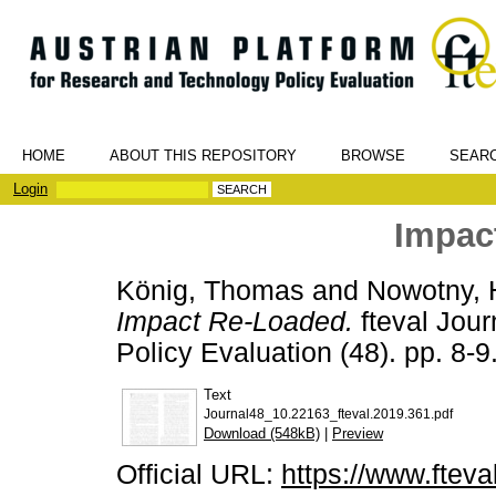
HOME
ABOUT THIS REPOSITORY
BROWSE
SEAR
Login
Impac
König, Thomas
and
Nowotny, 
Impact Re-Loaded.
fteval Jou
Policy Evaluation (48). pp. 8
Text
Journal48_10.22163_fteval.2019.361.pdf
Download (548kB)
|
Preview
Official URL:
https://www.fteval