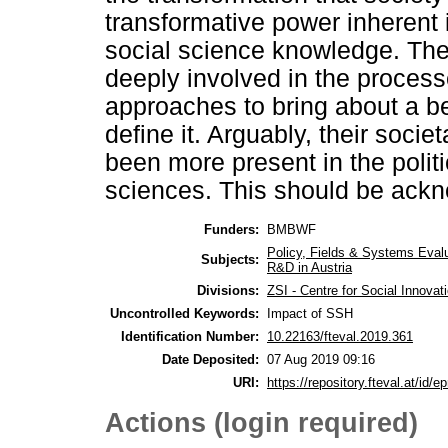
transformative power inherent
social science knowledge. The
deeply involved in the processe
approaches to bring about a bett
define it. Arguably, their socie
been more present in the politi
sciences. This should be ack
Funders:
BMBWF
Policy, Fields & Systems Eval
Subjects:
R&D in Austria
Divisions:
ZSI - Centre for Social Innova
Uncontrolled Keywords:
Impact of SSH
Identification Number:
10.22163/fteval.2019.361
Date Deposited:
07 Aug 2019 09:16
URI:
https://repository.fteval.at/id/ep
Actions (login required)