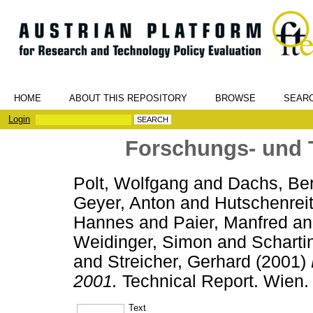
HOME
ABOUT THIS REPOSITORY
BROWSE
SEAR
Login
Forschungs- und 
Polt, Wolfgang
and
Dachs, Be
Geyer, Anton
and
Hutschenreit
Hannes
and
Paier, Manfred
a
Weidinger, Simon
and
Scharti
and
Streicher, Gerhard
(2001)
2001.
Technical Report. Wien.
Text