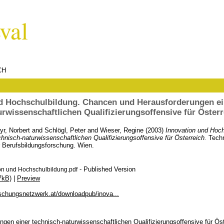
CH
d Hochschulbildung. Chancen und Herausforderungen ei
urwissenschaftlichen Qualifizierungsoffensive für Österr
r, Norbert
and
Schlögl, Peter
and
Wieser, Regine
(2003)
Innovation und Hoc
hnisch-naturwissenschaftlichen Qualifizierungsoffensive für Österreich.
Techni
ür Berufsbildungsforschung. Wien.
- Published Version
on und Hochschulbildung.pdf
7kB)
|
Preview
rschungsnetzwerk.at/downloadpub/inova...
gen einer technisch-naturwissenschaftlichen Qualifizierungsoffensive für Öst