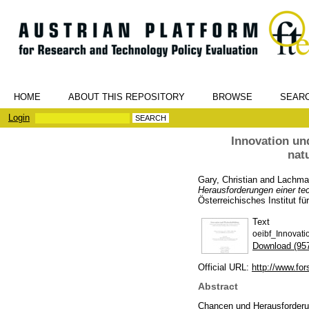
HOME
ABOUT THIS REPOSITORY
BROWSE
SEAR
Login
Innovation un
nat
Gary, Christian
and
Lachmay
Herausforderungen einer tec
Österreichisches Institut f
Text
oeibf_Innovati
Download (95
Official URL:
http://www.fo
Abstract
Chancen und Herausforderun