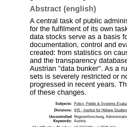
Abstract (english)
A central task of public adminis
for the fulfilment of its own ta
data stocks serve as a basis f
documentation, control and eva
created: from statistics on cau
and the transparency database t
Austrian "data bunker". As a r
sets is severely restricted or no
progressed in recent years. Th
of these changes.
Subjects:
Policy, Fields & Systems Evalu
Divisions:
IHS - Institut für Höhere Studi
Uncontrolled
Registerforschung, Administrativ
Keywords:
Austria