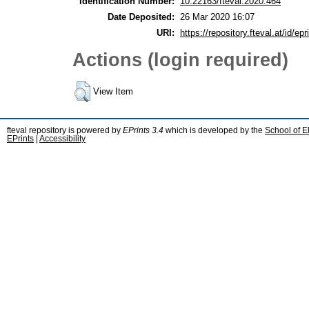
Identification Number:
10.22163/fteval.2020.464
Date Deposited:
26 Mar 2020 16:07
URI:
https://repository.fteval.at/id/epr
Actions (login required)
View Item
fteval repository is powered by
EPrints 3.4
which is developed by the
School of E
EPrints
|
Accessibility