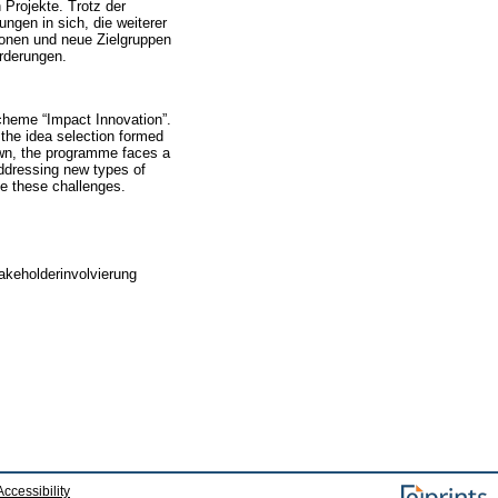
 Projekte. Trotz der
ngen in sich, die weiterer
ionen und neue Zielgruppen
rderungen.
scheme “Impact Innovation”.
 the idea selection formed
hown, the programme faces a
addressing new types of
e these challenges.
akeholderinvolvierung
Accessibility