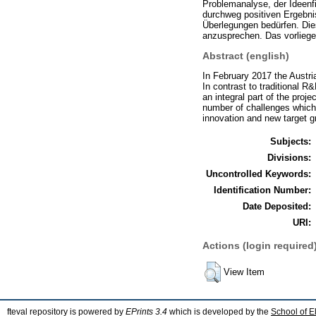
Problemanalyse, der Ideenfi
durchweg positiven Ergebnis
Überlegungen bedürfen. Die
anzusprechen. Das vorlieg
Abstract (english)
In February 2017 the Austri
In contrast to traditional 
an integral part of the pro
number of challenges which 
innovation and new target 
Subjects:
Divisions:
Uncontrolled Keywords:
Identification Number:
Date Deposited:
URI:
Actions (login required
View Item
fteval repository is powered by
EPrints 3.4
which is developed by the
School of E