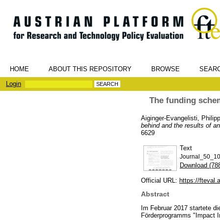
HOME
ABOUT THIS REPOSITORY
BROWSE
SEAR
Login
The funding schem
Aiginger-Evangelisti, Philip
behind and the results of 
6629
Text
Journal_50_10
Download (78
Official URL:
https://fteval
Abstract
Im Februar 2017 startete d
Förderprogramms "Impact In