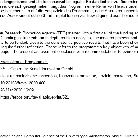
ndungsprozess und die Ideenauswahl integraler Bestandteil der zu fördernden
se, die sich gezeigt haben, birgt das Programm eine Reihe von Herausforderu
se beziehen sich auf die Hauptziele des Programms, neue Arten von Innovat
ende Assessment schließt mit Empfehlungen zur Bewältigung dieser Herausfo
an Research Promotion Agency (FFG) started with a first call of the funding 
R&D-funding instruments an in-depth problem analysis, the ideation process and
jects to be funded. Despite the consistently positive results that have been s
require further reflection. These refer to the programme’s key objectives of 
groups. The present assessment concludes with recommendations to overcom
Evaluation of Programmes
ZSI - Centre for Social Innovation GmbH
nicht-technologische Innovation, Innovationsprozesse, soziale Innovation, St
10.22163/fteval.2020.466
26 Mar 2020 16:09
https://repository.fteval.at/id/eprint/521
)
lectronics and Computer Science
at the University of Southampton.
About EPrints
|