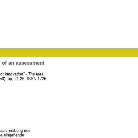
s of an assessment
t innovation” - The idea
50). pp. 21-26. ISSN 1726-
Ausschreibung des
ne eingehende