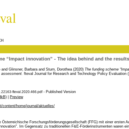
CH
e “Impact innovation” - The idea behind and the result
p
and
Glinsner, Barbara
and
Sturn, Dorothea
(2020)
The funding scheme “Impac
an assessment.
fteval Journal for Research and Technology Policy Evaluation (
- Published Version
.22163-fteval.2020.466.pdf
8kB)
|
Preview
.at/content/home/journal/aktuelles/
ie Österreichische Forschungsförderungsgesellschaft (FFG) mit einer ersten 
novation". Im Gegensatz zu traditionellen F&E-Förderinstrumenten waren ei