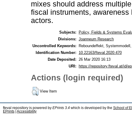
mixes should address multiple
fiscal instruments, awareness 
actors.
Subjects:
Policy, Fields & Systems Eval
Divisions:
Joanneum Research
Uncontrolled Keywords:
Reboundeffekt, Systemmodell, E
Identification Number:
10.22163/fteval.2020.470
Date Deposited:
26 Mar 2020 16:13
URI:
https://repository.fteval.at/id/ep
Actions (login required)
View Item
fteval repository is powered by
EPrints 3.4
which is developed by the
School of E
EPrints
|
Accessibility