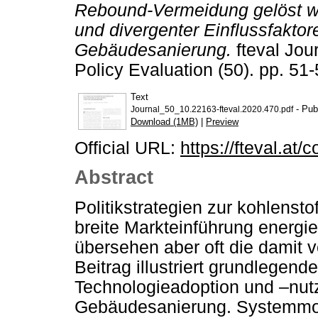
Rebound-Vermeidung gelöst w
und divergenter Einflussfakto
Gebäudesanierung.
fteval Jou
Policy Evaluation (50). pp. 5
Text
- Pub
Journal_50_10.22163-fteval.2020.470.pdf
Download (1MB)
|
Preview
Official URL:
https://fteval.at/
Abstract
Politikstrategien zur kohlenst
breite Markteinführung energie
übersehen aber oft die damit
Beitrag illustriert grundlegend
Technologieadoption und –nut
Gebäudesanierung. Systemmode