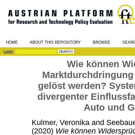
HOME
ABOUT THIS REPOSITORY
BROWSE
SEAR
Login
Wie können Wi
Marktdurchdringung
gelöst werden? Syst
divergenter Einflussf
Auto und G
Kulmer, Veronika
and
Seebaue
(2020)
Wie können Widersprüc