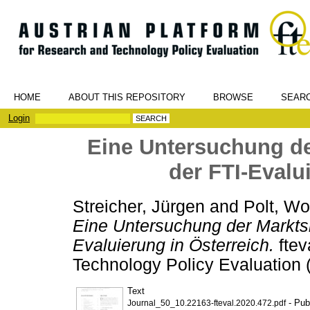
HOME
ABOUT THIS REPOSITORY
BROWSE
SEAR
Login
Eine Untersuchung de
der FTI-Evalu
Streicher, Jürgen
and
Polt, Wo
Eine Untersuchung der Marktsi
Evaluierung in Österreich.
ftev
Technology Policy Evaluation 
Text
- Pub
Journal_50_10.22163-fteval.2020.472.pdf