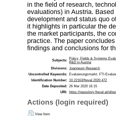
in the field of research, techn
evaluations) in Austria. Based 
development and status quo of 
it highlights in particular the 
the market participants, the c
practice. The paper concludes
findings and conclusions for th
Policy, Fields & Systems Eval
Subjects:
R&D in Austria
Divisions:
Joanneum Research
Uncontrolled Keywords:
Evaluierungsmarkt; FTI-Evaluie
Identification Number:
10.22163/fteval.2020.472
Date Deposited:
26 Mar 2020 16:15
URI:
https://repository.fteval.at/id/ep
Actions (login required)
View Item