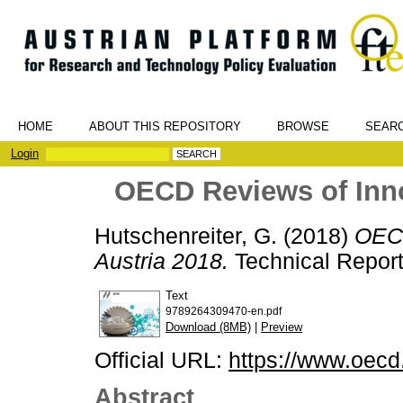
HOME
ABOUT THIS REPOSITORY
BROWSE
SEAR
Login
OECD Reviews of Inno
Hutschenreiter, G.
(2018)
OECD
Austria 2018.
Technical Report
Text
9789264309470-en.pdf
Download (8MB)
|
Preview
Official URL:
https://www.oecd.
Abstract