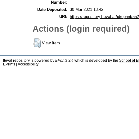
Number:
Date Deposited:
30 Mar 2021 13:42
URI:
https://repository.fteval.at/id/eprint/552
Actions (login required)
View Item
fteval repository is powered by
EPrints 3.4
which is developed by the
School of E
EPrints
|
Accessibility