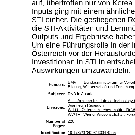
auf, übertroffen nur von Kor
Inputs ging mit einem ähnlich
STI einher. Die gestiegenen 
die STI-Aktivitäten und Lernmö
Outputs und Ergebnisse haben 
Um eine Führungsrolle in der 
Österreich vor der Herausforde
Investitionen in STI in entsche
Auswirkungen umzuwandeln.
BMVIT - Bundesministerium für Verke
Funders:
Bildung, Wissenschaft und Forschung
Subjects:
R&D in Austria
AIT - Austrian Institute of Technolog
Joanneum Research
Divisions:
WIFO - Österreichisches Institut für W
WWTF - Wiener Wissenschafts-, Fors
Number of
220
Pages:
Identification
10.1787/9789264309470-en