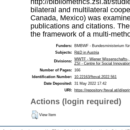
http://bibliometrics.zsi.at/stud
bilateral and multilateral coop
Canada, Mexico) was examined 
publications and citations. Th
the framework of a multi-meth
Funders:
BMBWF - Bundesministerium für 
Subjects:
R&D in Austria
WWTF - Wiener Wissenschafts-, 
Divisions:
ZSI - Centre for Social Innovat
Number of Pages:
166
Identification Number:
10.22163/fteval.2022.561
Date Deposited:
31 May 2022 17:42
URI:
https://repository.fteval.at/id/epri
Actions (login required)
View Item