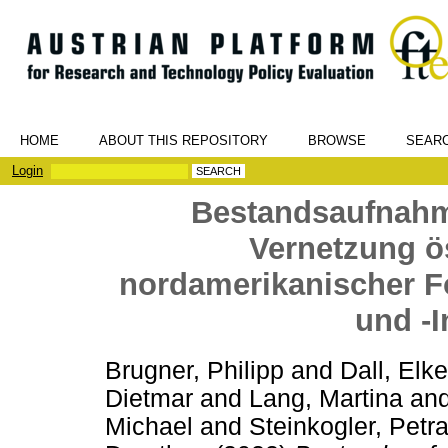
HOME
ABOUT THIS REPOSITORY
BROWSE
SEAR
Login
Bestandsaufnahm
Vernetzung ö
nordamerikanischer F
und -I
Brugner, Philipp
and
Dall, Elke
Dietmar
and
Lang, Martina
an
Michael
and
Steinkogler, Petr