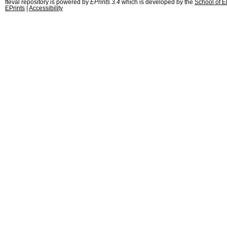
fteval repository is powered by
EPrints 3.4
which is developed by the
School of E
EPrints
|
Accessibility