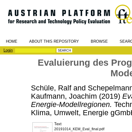
HOME
ABOUT THIS REPOSITORY
BROWSE
SEAR
Login
Evaluierung des Pro
Mode
Schüle, Ralf
and
Schepelmann,
Kaufmann, Joachim
(2019)
Ev
Energie-Modellregionen.
Techni
Klima, Umwelt, Energie gGmb
Text
20191014_KEM_Eval_final.pdf