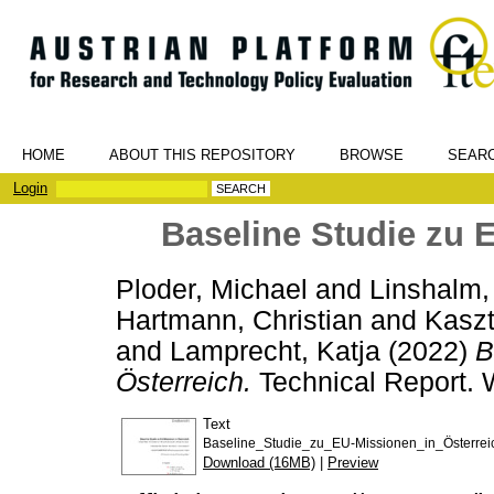
HOME
ABOUT THIS REPOSITORY
BROWSE
SEAR
Login
Baseline Studie zu 
Ploder, Michael
and
Linshalm,
Hartmann, Christian
and
Kaszt
and
Lamprecht, Katja
(2022)
B
Österreich.
Technical Report. 
Text
Baseline_Studie_zu_EU-Missionen_in_Österrei
Download (16MB)
|
Preview