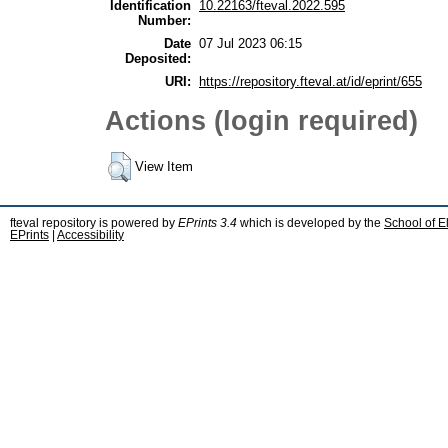
Identification
10.22163/fteval.2022.595
Number:
Date
07 Jul 2023 06:15
Deposited:
URI:
https://repository.fteval.at/id/eprint/655
Actions (login required)
View Item
fteval repository is powered by
EPrints 3.4
which is developed by the
School of E
EPrints
|
Accessibility