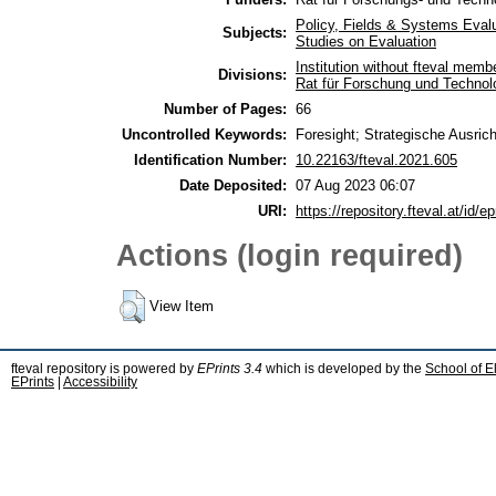
Policy, Fields & Systems Eval
Subjects:
Studies on Evaluation
Institution without fteval memb
Divisions:
Rat für Forschung und Technol
Number of Pages:
66
Uncontrolled Keywords:
Foresight; Strategische Ausric
Identification Number:
10.22163/fteval.2021.605
Date Deposited:
07 Aug 2023 06:07
URI:
https://repository.fteval.at/id/ep
Actions (login required)
View Item
fteval repository is powered by
EPrints 3.4
which is developed by the
School of E
EPrints
|
Accessibility