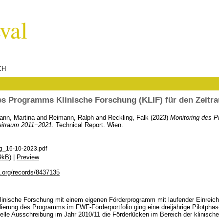
CH
es Programms Klinische Forschung (KLIF) für den Zeitr
nn, Martina
and
Reimann, Ralph
and
Reckling, Falk
(2023)
Monitoring des 
eitraum 2011−2021.
Technical Report. Wien.
ng_16-10-2023.pdf
9kB)
|
Preview
o.org/records/8437135
klinische Forschung mit einem eigenen Förderprogramm mit laufender Einreic
lierung des Programms im FWF-Förderportfolio ging eine dreijährige Pilotpha
elle Ausschreibung im Jahr 2010/11 die Förderlücken im Bereich der klinisch