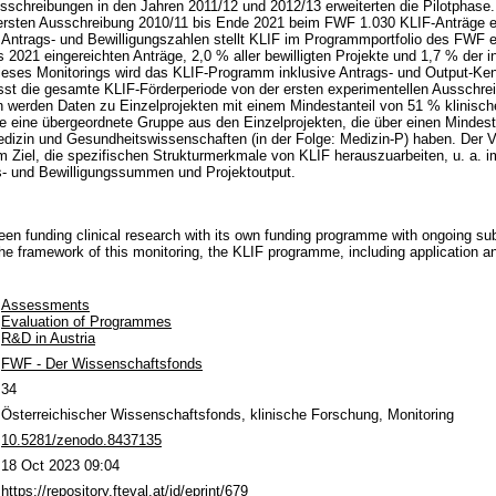
 Ausschreibungen in den Jahren 2011/12 und 2012/13 erweiterten die Pilotphase.
ersten Ausschreibung 2010/11 bis Ende 2021 beim FWF 1.030 KLIF-Anträge e
en Antrags- und Bewilligungszahlen stellt KLIF im Programmportfolio des FWF 
is 2021 eingereichten Anträge, 2,0 % aller bewilligten Projekte und 1,7 % de
ieses Monitorings wird das KLIF-Programm inklusive Antrags- und Output-Ken
st die gesamte KLIF-Förderperiode von der ersten experimentellen Ausschre
 werden Daten zu Einzelprojekten mit einem Mindestanteil von 51 % klinische
 eine übergeordnete Gruppe aus den Einzelprojekten, die über einen Mindesta
izin und Gesundheitswissenschaften (in der Folge: Medizin-P) haben. Der V
 Ziel, die spezifischen Strukturmerkmale von KLIF herauszuarbeiten, u. a. im
s- und Bewilligungssummen und Projektoutput.
en funding clinical research with its own funding programme with ongoing su
e framework of this monitoring, the KLIF programme, including application an
Assessments
Evaluation of Programmes
R&D in Austria
FWF - Der Wissenschaftsfonds
34
Österreichischer Wissenschaftsfonds, klinische Forschung, Monitoring
10.5281/zenodo.8437135
18 Oct 2023 09:04
https://repository.fteval.at/id/eprint/679