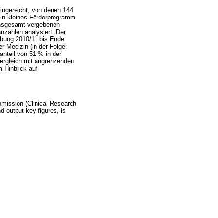
ingereicht, von denen 144
ein kleines Förderprogramm
r insgesamt vergebenen
nzahlen analysiert. Der
ibung 2010/11 bis Ende
r Medizin (in der Folge:
nteil von 51 % in der
ergleich mit angrenzenden
 Hinblick auf
bmission (Clinical Research
d output key figures, is