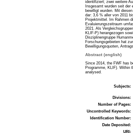
identifiziert; zwei weitere
Insgesamt wurden seit der 
bewilligt wurden. Mit dies
dar: 3,6 % aller von 2011 b
Projektmittel. Im Rahmen d
Evaluierungszeitraum umfas
2021. Als Vergleichsgruppen
KLIF-P) herangezogen sowie
Disziplinengruppe Humanmed
Forschungsgebieten hat zum
Bewilligungsquoten, Antrag
Abstract (english)
Since 2014, the FWF has be
Programme, KLIF). Within th
analysed.
Subjects:
Divisions:
Number of Pages:
Uncontrolled Keywords:
Identification Number:
Date Deposited:
URI: