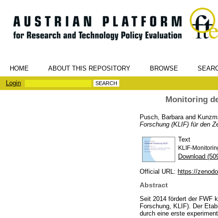
HOME
ABOUT THIS REPOSITORY
BROWSE
SEAR
Login
Monitoring d
Pusch, Barbara
and
Kunzma
Forschung (KLIF) für den Z
Text
KLIF-Monitori
Download (50
Official URL:
https://zenod
Abstract
Seit 2014 fördert der FWF 
Forschung, KLIF). Der Etab
durch eine erste experiment