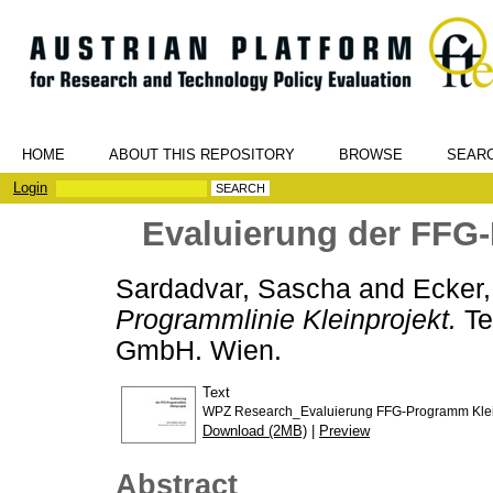
HOME
ABOUT THIS REPOSITORY
BROWSE
SEAR
Login
Evaluierung der FFG-
Sardadvar, Sascha
and
Ecker,
Programmlinie Kleinprojekt.
Te
GmbH. Wien.
Text
WPZ Research_Evaluierung FFG-Programm Kleinp
Download (2MB)
|
Preview
Abstract