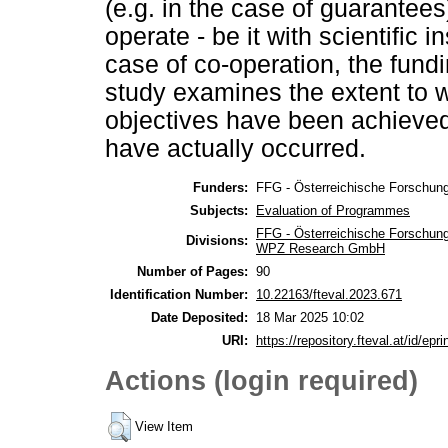
(e.g. in the case of guarantees
operate - be it with scientific 
case of co-operation, the fundi
study examines the extent to 
objectives have been achieved
have actually occurred.
Funders:
FFG - Österreichische Forschung
Subjects:
Evaluation of Programmes
FFG - Österreichische Forschung
Divisions:
WPZ Research GmbH
Number of Pages:
90
Identification Number:
10.22163/fteval.2023.671
Date Deposited:
18 Mar 2025 10:02
URI:
https://repository.fteval.at/id/epri
Actions (login required)
View Item