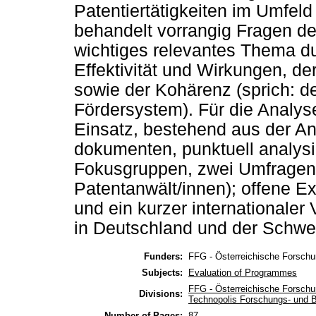
Patentiertätigkeiten im Umfel
behandelt vorrangig Fragen de
wichtiges relevantes Thema du
Effektivität und Wirkungen, de
sowie der Kohärenz (sprich: d
Fördersystem). Für die Analy
Einsatz, bestehend aus der A
dokumenten, punktuell analysie
Fokusgruppen, zwei Umfragen 
Patentanwält/innen); offene E
und ein kurzer internationaler
in Deutschland und der Schwe
Funders:
FFG - Österreichische Forschu
Subjects:
Evaluation of Programmes
FFG - Österreichische Forschu
Divisions:
Technopolis Forschungs- und 
Number of Pages:
87