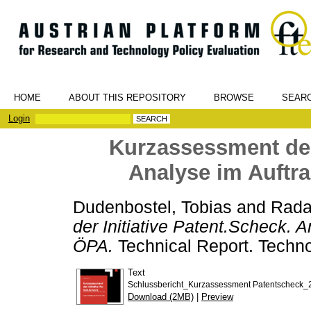
HOME
ABOUT THIS REPOSITORY
BROWSE
SEAR
Login
Kurzassessment der 
Analyse im Auftr
Dudenbostel, Tobias
and
Radau
der Initiative Patent.Scheck. 
ÖPA.
Technical Report. Techno
Text
Schlussbericht_Kurzassessment Patentscheck_2
Download (2MB)
|
Preview