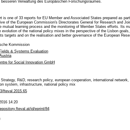
er besseren Verwaltung des Europäischen Forschungsraumes.
port is one of 33 reports for EU Member and Associated States prepared as p
tive of the European Commission's Directorates General for Research and Joi
he mutual learning process and the monitoring of Member States efforts. Its ma
evolution of the national policy mixes in the perspective of the Lisbon goals,
s targets and on the realisation and better governance of the European Rese
ische Kommission
 Fields & Systems Evaluation
Austria
entre for Social Innovation GmbH
 Strategy, R&D, research policy, european cooperation, international network,
on system, infrastructure, national policy mix
3/fteval.2015.65
2016 14:20
repository.fteval.at/id/eprint/84
)