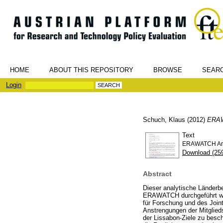
HOME
ABOUT THIS REPOSITORY
BROWSE
SEAR
Login
Schuch, Klaus
(2012)
ERAWA
Text
ERAWATCH Anal
Download (25
Abstract
Dieser analytische Länderbe
ERAWATCH durchgeführt wer
für Forschung und des Joint
Anstrengungen der Mitglieds
der Lissabon-Ziele zu besc