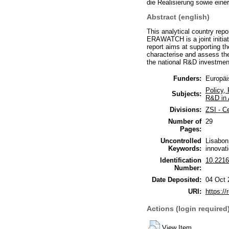
die Realisierung sowie ein
Abstract (english)
This analytical country re
ERAWATCH is a joint initia
report aims at supporting t
characterise and assess the 
the national R&D investment
Funders:
Europä
Policy,
Subjects:
R&D in 
Divisions:
ZSI - C
Number of
29
Pages:
Uncontrolled
Lisabon
Keywords:
innovati
Identification
10.2216
Number:
Date Deposited:
04 Oct 
URI:
https://
Actions (login required
View Item