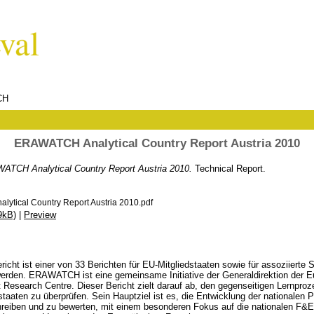
CH
ERAWATCH Analytical Country Report Austria 2010
TCH Analytical Country Report Austria 2010.
Technical Report.
ytical Country Report Austria 2010.pdf
9kB)
|
Preview
richt ist einer von 33 Berichten für EU-Mitgliedstaaten sowie für assoziierte
den. ERAWATCH ist eine gemeinsame Initiative der Generaldirektion der 
 Research Centre. Dieser Bericht zielt darauf ab, den gegenseitigen Lernproz
taaten zu überprüfen. Sein Hauptziel ist es, die Entwicklung der nationalen Po
hreiben und zu bewerten, mit einem besonderen Fokus auf die nationalen F&E-