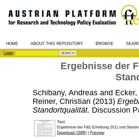
HOME
ABOUT THIS REPOSITORY
BROWSE
SEAR
Login
Ergebnisse der 
Stand
Schibany, Andreas
and
Ecker, 
Reiner, Christian
(2013)
Ergeb
Standortqualität.
Discussion Pa
Text
Ergebnisse der F&E-Erhebung 2011 und Standort
Download (1MB)
|
Preview