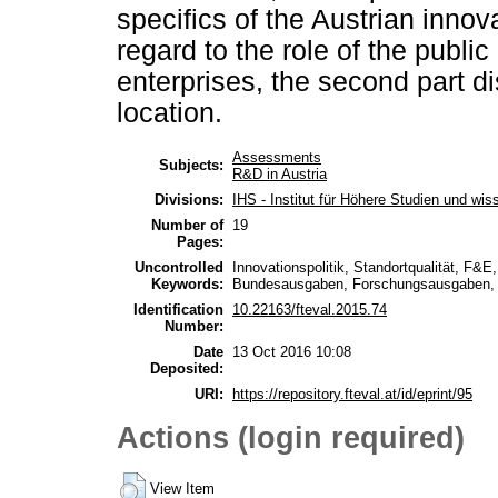
specifics of the Austrian inno
regard to the role of the public
enterprises, the second part di
location.
Assessments
Subjects:
R&D in Austria
Divisions:
IHS - Institut für Höhere Studien und wi
Number of
19
Pages:
Uncontrolled
Innovationspolitik, Standortqualität, F&
Keywords:
Bundesausgaben, Forschungsausgaben, D
Identification
10.22163/fteval.2015.74
Number:
Date
13 Oct 2016 10:08
Deposited:
URI:
https://repository.fteval.at/id/eprint/95
Actions (login required)
View Item