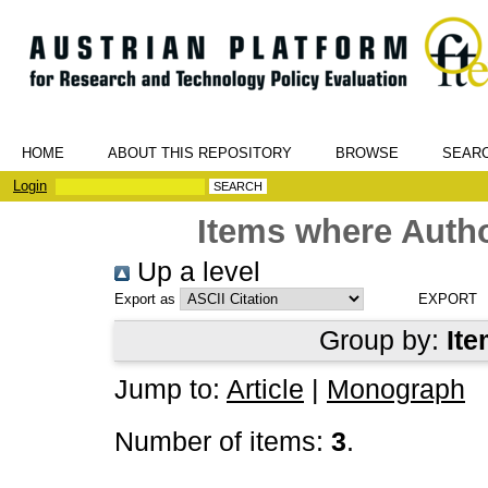
HOME
ABOUT THIS REPOSITORY
BROWSE
SEAR
Login
Items where Autho
Up a level
Export as
Group by:
Ite
Jump to:
Article
|
Monograph
Number of items:
3
.