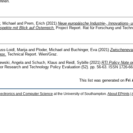
 Wien.
, Michael
and
Prem, Erich
(2021)
Neue europäische Industrie-, Innovations- un
spekte mit Blick auf Österreich.
Project Report. Rat für Forschung und Techn
uss-Loidl, Marija
and
Ploder, Michael
and
Buchinger, Eva
(2021)
Zwischeneval
box.
Technical Report. Wien/Graz.
ewski, Angela
and
Schuch, Klaus
and
Reidl, Sybille
(2021)
RTI Policy Note o
for Research and Technology Policy Evaluation (52). pp. 56-63. ISSN 1726-6
This list was generated on
Fri
lectronics and Computer Science
at the University of Southampton.
About EPrints
|