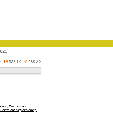
2021
m
RSS 1.0
RSS 2.0
berg, Wolfram
and
okus auf Digitalisierung.