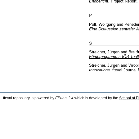
Endbericht.
Project Report.
P
Polt, Wolfgang
and
Peneder
Eine Diskussion zentraler A
S
Streicher, Jürgen
and
Breitf
Förderprogramms IÖB-Tool
Streicher, Jürgen
and
Wrobl
Innovations.
fteval Journal 
fteval repository is powered by
EPrints 3.4
which is developed by the
School of E