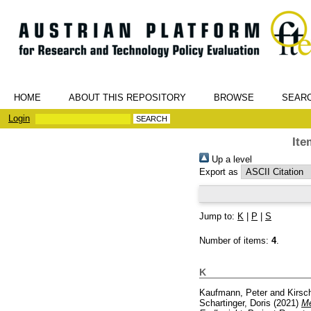
HOME
ABOUT THIS REPOSITORY
BROWSE
SEAR
Login
Ite
Up a level
Export as
Jump to:
K
|
P
|
S
Number of items:
4
.
K
Kaufmann, Peter
and
Kirsch
Schartinger, Doris
(2021)
Me