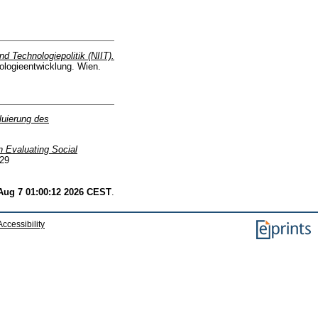
d Technologiepolitik (NIIT).
ologieentwicklung. Wien.
uierung des
n Evaluating Social
629
 Aug 7 01:00:12 2026 CEST
.
Accessibility