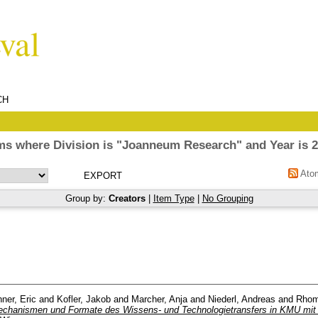
CH
ms where Division is "Joanneum Research" and Year is 
Ato
Group by:
Creators
|
Item Type
|
No Grouping
ner, Eric
and
Kofler, Jakob
and
Marcher, Anja
and
Niederl, Andreas
and
Rhom
chanismen und Formate des Wissens- und Technologietransfers in KMU mit F