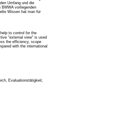
 den Umfang und die
im BMWA vorliegenden
elte Wissen hat man für
elp to control for the
ctive "external view" is used
sess the efficiency, scope
pared with the international
ich, Evaluationstätigkeit,