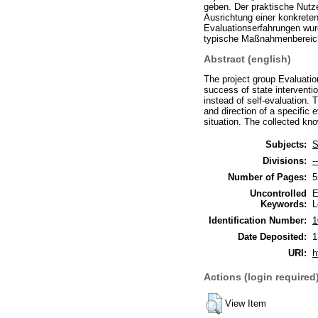
geben. Der praktische Nutz
Ausrichtung einer konkret
Evaluationserfahrungen wu
typische Maßnahmenbereic
Abstract (english)
The project group Evaluatio
success of state interventio
instead of self-evaluation. 
and direction of a specific
situation. The collected kn
Subjects:
S
Divisions:
-
Number of Pages:
5
Uncontrolled
E
Keywords:
L
Identification Number:
1
Date Deposited:
1
URI:
h
Actions (login required
View Item