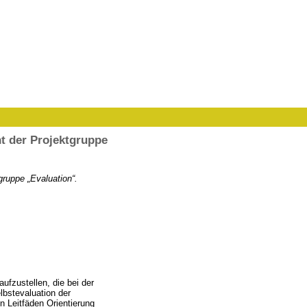
ht der Projektgruppe
gruppe „Evaluation“.
ufzustellen, die bei der
elbstevaluation der
n Leitfäden Orientierung