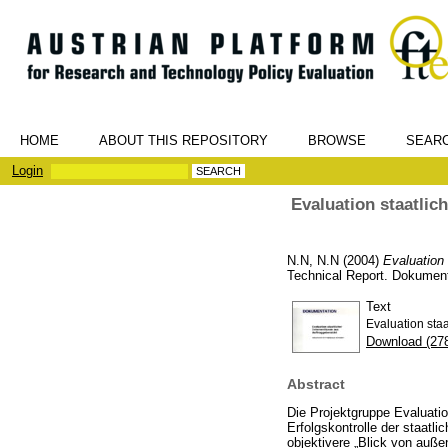
HOME
ABOUT THIS REPOSITORY
BROWSE
SEAR
Login
Evaluation staatlic
N.N, N.N
(2004)
Evaluation 
Technical Report. Dokument
Text
Evaluation staa
Download (27
Abstract
Die Projektgruppe Evaluatio
Erfolgskontrolle der staatli
objektivere „Blick von auß