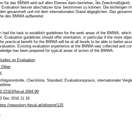
en für das BMWA wird auf allen Ebenen darin bestehen, die Zweckmäßigkeit,
en Evaluation besser abschätzen bzw. bestimmen zu können. Die bisherigen 
rden gesammelt und mit dem internationalen Stand abgeglichen. Das gesamm
he des BMWA aufbereitet.
n had the task to establish guidelines for the work areas of the BMWA, which h
n. Evaluation guidelines should offer orientation, in particular if the more obje
The practical benefit for the BMWA will be at all levels to be able to better as
 evaluation. Existing evaluation experience at the BMWA was collected and com
owledge has been prepared for typical areas of action of the BMWA.
tudies on Evaluation
- Other
5
rfolgskontrolle, Checkliste, Standard, Evaluationspraxis, internationaler Vergle
eitlinie
0.22163/fteval.2004.99
3 Dec 2016 11:18
ttps://repository.fteval.at/id/eprint/125
)