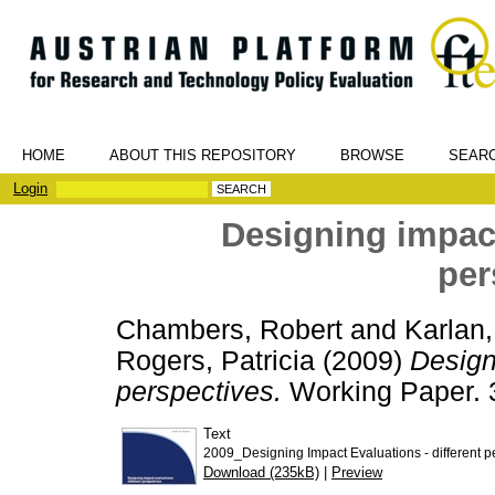
HOME
ABOUT THIS REPOSITORY
BROWSE
SEAR
Login
Designing impact
per
Chambers, Robert
and
Karlan
Rogers, Patricia
(2009)
Design
perspectives.
Working Paper. 3
Text
2009_Designing Impact Evaluations - different p
Download (235kB)
|
Preview