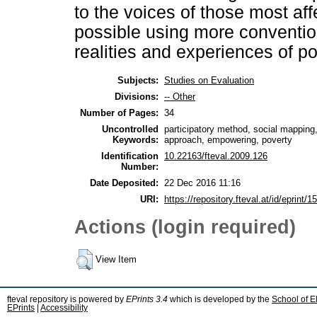
to the voices of those most aff
possible using more conventi
realities and experiences of p
Subjects:
Studies on Evaluation
Divisions:
-- Other
Number of Pages:
34
Uncontrolled
participatory method, social mapping,
Keywords:
approach, empowering, poverty
Identification
10.22163/fteval.2009.126
Number:
Date Deposited:
22 Dec 2016 11:16
URI:
https://repository.fteval.at/id/eprint/1
Actions (login required)
View Item
fteval repository is powered by
EPrints 3.4
which is developed by the
School of E
EPrints
|
Accessibility