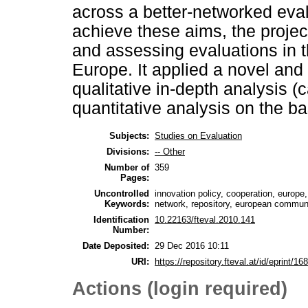
across a better-networked eva
achieve these aims, the projec
and assessing evaluations in t
Europe. It applied a novel an
qualitative in-depth analysis (
quantitative analysis on the ba
Subjects:
Studies on Evaluation
Divisions:
-- Other
Number of
359
Pages:
Uncontrolled
innovation policy, cooperation, europe
Keywords:
network, repository, european commun
Identification
10.22163/fteval.2010.141
Number:
Date Deposited:
29 Dec 2016 10:11
URI:
https://repository.fteval.at/id/eprint/168
Actions (login required)