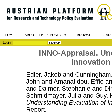
HOME
ABOUT THIS REPOSITORY
BROWSE
SEAR
Login
INNO-Appraisal. Un
Innovation
Edler, Jakob
and
Cunningham,
John
and
Amanatidou, Effie
a
and
Daimer, Stephanie
and
Di
Schmidmayer, Julia
and
Guy, 
Understanding Evaluation of In
Report.