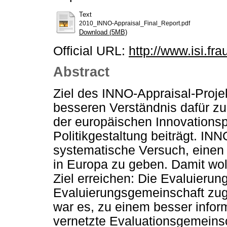
Text
2010_INNO-Appraisal_Final_Report.pdf
Download (5MB)
Official URL:
http://www.isi.fr
Abstract
Ziel des INNO-Appraisal-Proje
besseren Verständnis dafür zu l
der europäischen Innovationspo
Politikgestaltung beiträgt. IN
systematische Versuch, einen 
in Europa zu geben. Damit woll
Ziel erreichen: Die Evaluierung
Evaluierungsgemeinschaft zugä
war es, zu einem besser infor
vernetzte Evaluationsgemeinsc