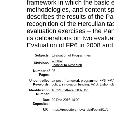
framework in which the basic e
methodologies, and content spec
describes the results of the Pa
recognition of the Herculian t
evaluation exercises – the Pan
its deliberations on two evalua
Evaluation of FP6 in 2008 and 
Subjects:
Evaluation of Programmes
-- Other
Divisions:
Joanneum Research
Number of
95
Pages:
Uncontrolled
ex-post, framework programme, FP6, FP7, 
Keywords:
policy, innovation funding, R&D, Lisbon obj
Identification
10.22163/fteval.2007.151
Number:
Date
29 Dec 2016 14:09
Deposited:
URI:
https://repository.fteval.at/id/eprint/179