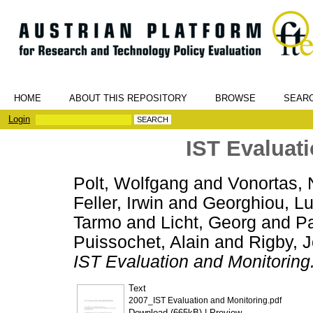
HOME
ABOUT THIS REPOSITORY
BROWSE
SEAR
Login
IST Evaluat
Polt, Wolfgang
and
Vonortas, 
Feller, Irwin
and
Georghiou, L
Tarmo
and
Licht, Georg
and
Pa
Puissochet, Alain
and
Rigby, 
IST Evaluation and Monitoring
Text
2007_IST Evaluation and Monitoring.pdf
Download (665kB)
|
Preview