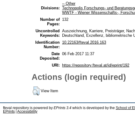
-- Other
Divisions:
Technopolis Forschungs- und Beratungs
WWTF - Wiener Wissenschafts-, Forschu
Number of
132
Pages:
Uncontrolled
Auszeichnung, Karriere, Preisträger, Nac
Keywords:
Deutschland, Exzellenz, bibliometrische 
Identification
10.22163/fteval.2016.163
Number:
Date
06 Feb 2017 11:37
Deposited:
URI:
https://repository.fteval.at/id/eprint/192
Actions (login required)
View Item
fteval repository is powered by
EPrints 3.4
which is developed by the
School of E
EPrints
|
Accessibility