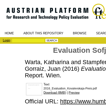
HOME
ABOUT THIS REPOSITORY
BROWSE
SEAR
Login
Evaluation Sof
Warta, Katharina
and
Stampfer
Gorraiz, Juan
(2016)
Evaluatio
Report. Wien.
Text
2016_Evaluation_Kovalevskaja-Preis.pdf
Download (8MB)
|
Preview
Official URL:
https://www.humbo