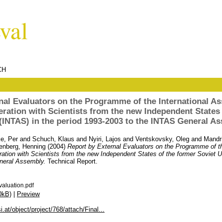
CH
nal Evaluators on the Programme of the International Ass
ration with Scientists from the new Independent States 
(INTAS) in the period 1993-2003 to the INTAS General A
e, Per
and
Schuch, Klaus
and
Nyiri, Lajos
and
Ventskovsky, Oleg
and
Mandri
enberg, Henning
(2004)
Report by External Evaluators on the Programme of th
ration with Scientists from the new Independent States of the former Soviet U
neral Assembly.
Technical Report.
aluation.pdf
0kB)
|
Preview
i.at/object/project/768/attach/Final...