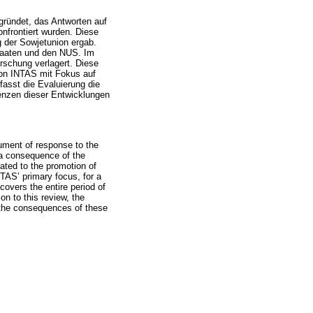
gründet, das Antworten auf
nfrontiert wurden. Diese
 der Sowjetunion ergab.
taaten und den NUS. Im
rschung verlagert. Diese
on INTAS mit Fokus auf
fasst die Evaluierung die
enzen dieser Entwicklungen
rument of response to the
 a consequence of the
ated to the promotion of
TAS’ primary focus, for a
covers the entire period of
on to this review, the
 the consequences of these