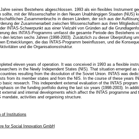
 Jahre seines Bestehens abgeschlossen. 1993 als ein flexibles Instrument ge
en sollte, mit der Wissenschafter in den Neuen Unabhängigen Staaten (NUS) ko
rtschaftlichen Zusammenbruchs in diesen Ländern, der sich aus der Auflösung
rderung der Zusammenarbeit zwischen Wissenschaftern aus ihren Mitgliedss
h der INTAS-Schwerpunkt aus einer Vielzahl von Gründen auf die Grundlagenfo
ierung des INTAS-Programms umfasst die gesamte Periode des Bestehens v
in den letzten sechs Jahren (1998-2003). Zusätzlich zu dieser Überprüfung um
rnen Entwicklungen, die das INTAS-Programm beeinflussen, und die Konsequ
ktivitäten und die Organisationsstruktur.
leted eleven years of operation. It was conceived in 1993 as a flexible inst
 researchers in the Newly Independent States (NIS). That situation emerged as
countries resulting from the dissolution of the Soviet Union. INTAS was dedic
sts from its member states and from the NIS. In the course of these years IN
 to basic research. This independent external evaluation of the INTAS program 
hasis on the funding portfolio during the last six years (1998-2003). In additi
nt external and internal developments which affect the INTAS programme and
mandate, activities and organising structure.
 of Institutions
tre for Social Innovation GmbH