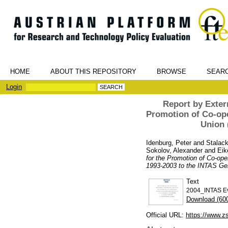
HOME
ABOUT THIS REPOSITORY
BROWSE
SEAR
Login
Report by Exter
Promotion of Co-ope
Union 
Idenburg, Peter
and
Stalack
Sokolov, Alexander
and
Eik
for the Promotion of Co-ope
1993-2003 to the INTAS Ge
Text
2004_INTAS Ev
Download (60
Official URL:
https://www.zs