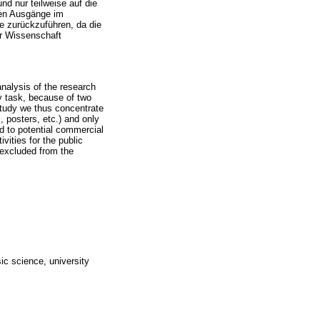
nd nur teilweise auf die
hen Ausgänge im
 zurückzuführen, da die
r Wissenschaft
nalysis of the research
y task, because of two
study we thus concentrate
s, posters, etc.) and only
ed to potential commercial
ities for the public
 excluded from the
ic science, university