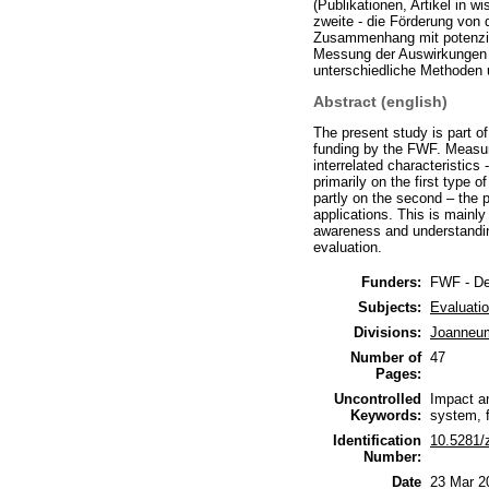
(Publikationen, Artikel in w
zweite - die Förderung von
Zusammenhang mit potenzie
Messung der Auswirkungen d
unterschiedliche Methoden 
Abstract (english)
The present study is part o
funding by the FWF. Measur
interrelated characteristic
primarily on the first type o
partly on the second – the p
applications. This is mainl
awareness and understandin
evaluation.
Funders:
FWF - De
Subjects:
Evaluatio
Divisions:
Joanneu
Number of
47
Pages:
Uncontrolled
Impact an
Keywords:
system, f
Identification
10.5281/
Number:
Date
23 Mar 2