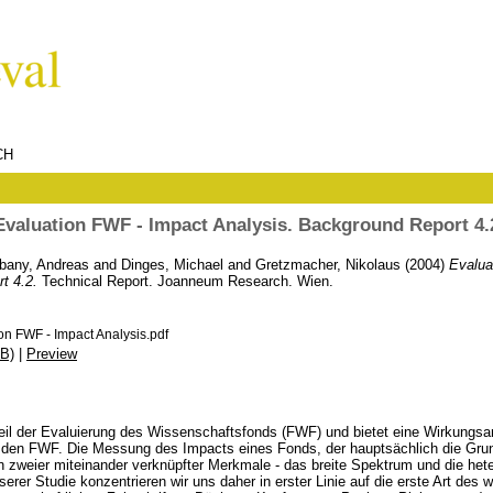
CH
Evaluation FWF - Impact Analysis. Background Report 4.
bany, Andreas
and
Dinges, Michael
and
Gretzmacher, Nikolaus
(2004)
Evalua
t 4.2.
Technical Report. Joanneum Research. Wien.
n FWF - Impact Analysis.pdf
B)
|
Preview
Teil der Evaluierung des Wissenschaftsfonds (FWF) und bietet eine Wirkungsa
den FWF. Die Messung des Impacts eines Fonds, der hauptsächlich die Grund
n zweier miteinander verknüpfter Merkmale - das breite Spektrum und die he
erer Studie konzentrieren wir uns daher in erster Linie auf die erste Art des