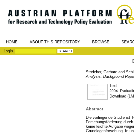
HOME
ABOUT THIS REPOSITORY
BROWSE
SEAR
Login
Streicher, Gerhard
and
Schi
Analysis. Background Repor
Text
2004_Evaluatio
Download (1M
Abstract
Die vorliegende Studie ist 
Forschungsförderung durch 
keine leichte Aufgabe wege
Grundlagenforschung. In uns