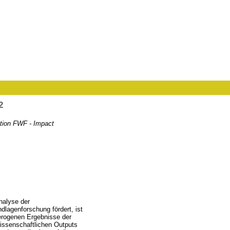
2
tion FWF - Impact
nalyse der
lagenforschung fördert, ist
terogenen Ergebnisse der
 wissenschaftlichen Outputs