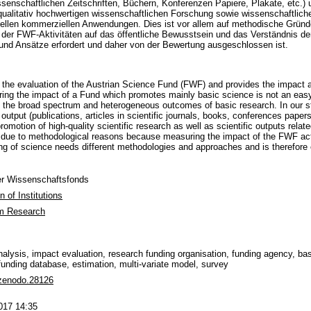
issenschaftlichen Zeitschriften, Büchern, Konferenzen Papiere, Plakate, etc.) u
 qualitativ hochwertigen wissenschaftlichen Forschung sowie wissenschaftlic
llen kommerziellen Anwendungen. Dies ist vor allem auf methodische Gründe
er FWF-Aktivitäten auf das öffentliche Bewusstsein und das Verständnis de
und Ansätze erfordert und daher von der Bewertung ausgeschlossen ist.
f the evaluation of the Austrian Science Fund (FWF) and provides the impact a
ing the impact of a Fund which promotes mainly basic science is not an eas
s - the broad spectrum and heterogeneous outcomes of basic research. In our 
f output (publications, articles in scientific journals, books, conferences paper
romotion of high-quality scientific research as well as scientific outputs relat
y due to methodological reasons because measuring the impact of the FWF activ
g of science needs different methodologies and approaches and is therefore
r Wissenschaftsfonds
n of Institutions
m Research
alysis, impact evaluation, research funding organisation, funding agency, bas
unding database, estimation, multi-variate model, survey
zenodo.28126
017 14:35