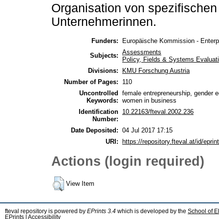
Organisation von spezifischen
Unternehmerinnen.
Funders:
Europäische Kommission - Enterpr
Assessments
Subjects:
Policy, Fields & Systems Evaluat
Divisions:
KMU Forschung Austria
Number of Pages:
110
Uncontrolled
female entrepreneurship, gender eq
Keywords:
women in business
Identification
10.22163/fteval.2002.236
Number:
Date Deposited:
04 Jul 2017 17:15
URI:
https://repository.fteval.at/id/eprin
Actions (login required)
View Item
fteval repository is powered by
EPrints 3.4
which is developed by the
School of E
EPrints
|
Accessibility