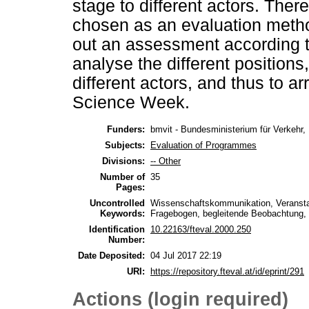
stage to different actors. Ther
chosen as an evaluation method
out an assessment according to a
analyse the different positions
different actors, and thus to ar
Science Week.
Funders:
bmvit - Bundesministerium für Verkehr,
Subjects:
Evaluation of Programmes
Divisions:
-- Other
Number of
35
Pages:
Uncontrolled
Wissenschaftskommunikation, Veransta
Keywords:
Fragebogen, begleitende Beobachtung, 
Identification
10.22163/fteval.2000.250
Number:
Date Deposited:
04 Jul 2017 22:19
URI:
https://repository.fteval.at/id/eprint/291
Actions (login required)