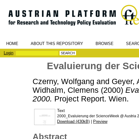
HOME
ABOUT THIS REPOSITORY
BROWSE
SEAR
Login
Evaluierung der Sc
Czerny, Wolfgang
and
Geyer, 
Widhalm, Clemens
(2000)
Eva
2000.
Project Report. Wien.
Text
2000_Evaluierung der ScienceWeek @ Austria 2
Download (430kB)
|
Preview
Abstract