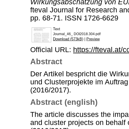
Wirkungsabschätzung von EUR
fteval Journal for Research an
pp. 68-71. ISSN 1726-6629
Text
Journal_46_ DOI2018.304.pdf
Download (573kB)
|
Preview
Official URL:
https://fteval.at/
Abstract
Der Artikel bespricht die Wi
und Clusterprojekte im Auftr
(2016/2017).
Abstract (english)
The article discusses the imp
and cluster projects on behalf