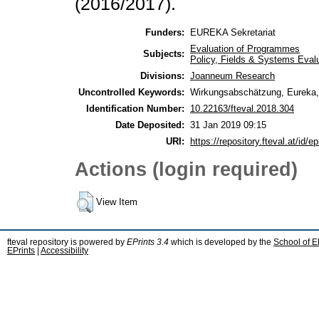
(2016/2017).
Funders:
EUREKA Sekretariat
Evaluation of Programmes
Subjects:
Policy, Fields & Systems Eval
Divisions:
Joanneum Research
Uncontrolled Keywords:
Wirkungsabschätzung, Eureka, 
Identification Number:
10.22163/fteval.2018.304
Date Deposited:
31 Jan 2019 09:15
URI:
https://repository.fteval.at/id/ep
Actions (login required)
View Item
fteval repository is powered by
EPrints 3.4
which is developed by the
School of E
EPrints
|
Accessibility