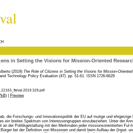
CH
zens in Setting the Visions for Mission-Oriented Resear
lberto
(2019)
The Role of Citizens in Setting the Visions for Mission-Oriente
 and Technology Policy Evaluation (47). pp. 51-61. ISSN 1726-6629
.22163_fteval.2019.329.pdf
7kB)
|
Preview
 ab, die Forschungs- und Innovationspolitik der EU auf mutige und ehrgeizig
s ein breites Spektrum von Interessengruppen einzubeziehen. Unter der Ann
it an der Politikgestaltung mit den Merkmalen jeder missionsorientierten FuI-Init
 Bürger bei der Definition von Missionen und damit beim Aufbau der (Input- und