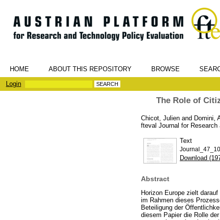
HOME
ABOUT THIS REPOSITORY
BROWSE
SEAR
Login
The Role of Citi
Chicot, Julien
and
Domini, A
fteval Journal for Research
Text
Journal_47_10
Download (19
Abstract
Horizon Europe zielt darauf
im Rahmen dieses Prozesse
Beteiligung der Öffentlichke
diesem Papier die Rolle der