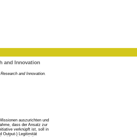
ch and Innovation
d Research and Innovation.
e Missionen auszurichten und
ahme, dass der Ansatz zur
iative verknüpft ist, soll in
 Output-) Legitimität