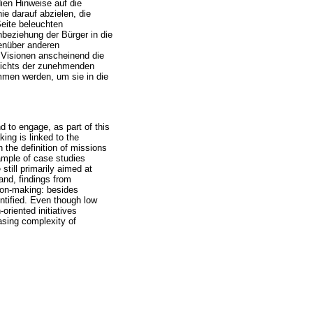
dien Hinweise auf die
ie darauf abzielen, die
Seite beleuchten
beziehung der Bürger in die
genüber anderen
n Visionen anscheinend die
gesichts der zunehmenden
men werden, um sie in die
 to engage, as part of this
ing is linked to the
n the definition of missions
sample of case studies
still primarily aimed at
hand, findings from
sion-making: besides
entified. Even though low
oriented initiatives
easing complexity of