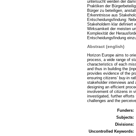
untersucht werden der damit
Praktiken der Bürgerbeteilig
Bürger zu beteiligen, anstat
Erkenntnisse aus Stakehold
Entscheidungsfindung: Neben
Stakeholdern klar definiert
Wirksamkeit der meisten unt
Komplexität der Herausfor
Entscheidungsfindung einz
Abstract (english)
Horizon Europe aims to orie
process, a wide range of sta
characteristics of each missi
and thus in building the (in
provides evidence of the pra
ensuring citizens’ buy-in ra
stakeholder interviews and 
designing an efficient proce
involvement of citizens in v
investigated, further effort
challenges and the perceiv
Funders:
Subjects:
Divisions:
Uncontrolled Keywords: