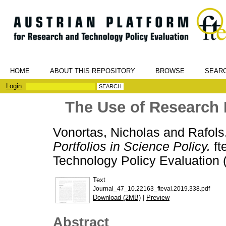
HOME
ABOUT THIS REPOSITORY
BROWSE
SEAR
Login
The Use of Research P
Vonortas, Nicholas
and
Rafols
Portfolios in Science Policy.
ft
Technology Policy Evaluation 
Text
Journal_47_10.22163_fteval.2019.338.pdf
Download (2MB)
|
Preview
Abstract