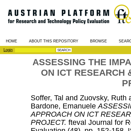
HOME
ABOUT THIS REPOSITORY
BROWSE
SEAR
Login
ASSESSING THE IMP
ON ICT RESEARCH &
P
Soffer, Tal
and
Zuovsky, Ruth
Bardone, Emanuele
ASSESSI
APPROACH ON ICT RESEARC
PROJECT.
fteval Journal for 
Evaluation (48). pp. 152-158.