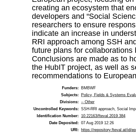
creating an ecosystem that en
developers and “Social Scien
researchers to ensure responsib
indicate an increase in under
RRI approach among SSH and 
future plans for collaboration
Conclusions are made as to ho
the HubIT project, as well as s
recommendations to European 
Funders:
BMBWF
Subjects:
Policy, Fields & Systems Eval
Divisions:
-- Other
Uncontrolled Keywords:
SSH-RRI approach, Social Imp
Identification Number:
10.22163/fteval.2019.384
Date Deposited:
07 Aug 2019 12:26
URI:
https://repository.fteval.at/id/ep