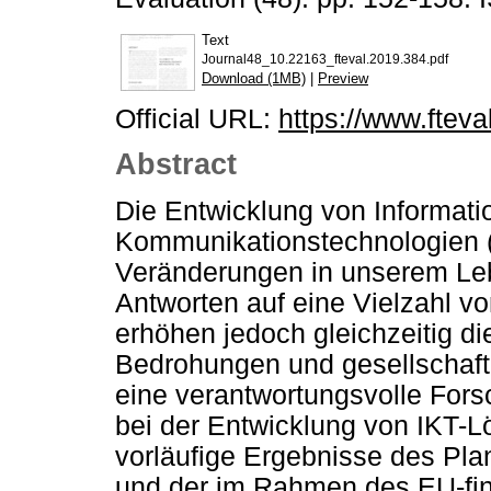
Text
Journal48_10.22163_fteval.2019.384.pdf
Download (1MB)
|
Preview
Official URL:
https://www.fteval
Abstract
Die Entwicklung von Informati
Kommunikationstechnologien (I
Veränderungen in unserem Leb
Antworten auf eine Vielzahl v
erhöhen jedoch gleichzeitig di
Bedrohungen und gesellschaftl
eine verantwortungsvolle Fors
bei der Entwicklung von IKT-
vorläufige Ergebnisse des Pla
und der im Rahmen des EU-fin