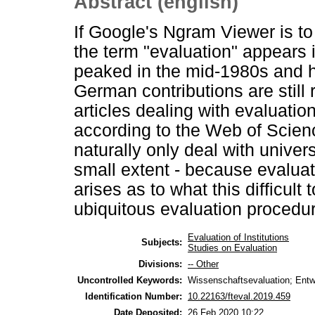
Abstract (english)
If Google's Ngram Viewer is to
the term "evaluation" appears 
peaked in the mid-1980s and h
German contributions are still 
articles dealing with evaluation 
according to the Web of Scien
naturally only deal with univer
small extent - because evaluat
arises as to what this difficult
ubiquitous evaluation procedu
Evaluation of Institutions
Subjects:
Studies on Evaluation
Divisions:
-- Other
Uncontrolled Keywords:
Wissenschaftsevaluation; Entw
Identification Number:
10.22163/fteval.2019.459
Date Deposited:
26 Feb 2020 10:22