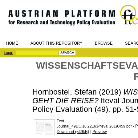
HOME
ABOUT THIS REPOSITORY
BROWSE
SEAR
Login
WISSENSCHAFTSEVAL
Hornbostel, Stefan
(2019)
WIS
GEHT DIE REISE?
fteval Jou
Policy Evaluation (49). pp. 5
Text
- P
Journal_49DOI10.22163-fteval.2019.459.pdf
Download (549kB)
|
Preview