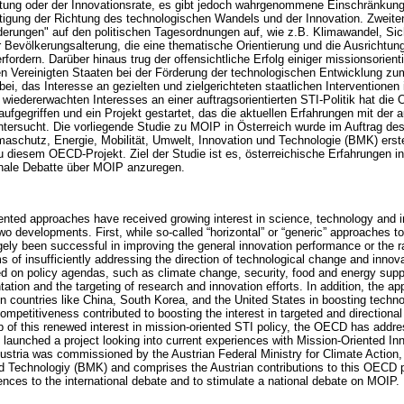
stung oder der Innovationsrate, es gibt jedoch wahrgenommene Einschränkunge
igung der Richtung des technologischen Wandels und der Innovation. Zweite
derungen" auf den politischen Tagesordnungen auf, wie z.B. Klimawandel, Sic
 Bevölkerungsalterung, die eine thematische Orientierung und die Ausrichtun
ordern. Darüber hinaus trug der offensichtliche Erfolg einiger missionsorientie
n Vereinigten Staaten bei der Förderung der technologischen Entwicklung z
ei, das Interesse an gezielten und zielgerichteten staatlichen Interventionen 
 wiedererwachten Interesses an einer auftragsorientierten STI-Politik hat d
gegriffen und ein Projekt gestartet, das die aktuellen Erfahrungen mit der au
ntersucht. Die vorliegende Studie zu MOIP in Österreich wurde im Auftrag des
aschutz, Energie, Mobilität, Umwelt, Innovation und Technologie (BMK) erste
u diesem OECD-Projekt. Ziel der Studie ist es, österreichische Erfahrungen in
onale Debatte über MOIP anzuregen.
iented approaches have received growing interest in science, technology and i
wo developments. First, while so-called “horizontal” or “generic” approaches t
gely been successful in improving the general innovation performance or the ra
ms of insufficiently addressing the direction of technological change and inno
d on policy agendas, such as climate change, security, food and energy supp
ntation and the targeting of research and innovation efforts. In addition, the 
 in countries like China, South Korea, and the United States in boosting techn
ompetitiveness contributed to boosting the interest in targeted and directiona
p of this renewed interest in mission-oriented STI policy, the OECD has addr
d launched a project looking into current experiences with Mission-Oriented I
stria was commissioned by the Austrian Federal Ministry for Climate Action, 
d Technologiy (BMK) and comprises the Austrian contributions to this OECD p
iences to the international debate and to stimulate a national debate on MOIP.