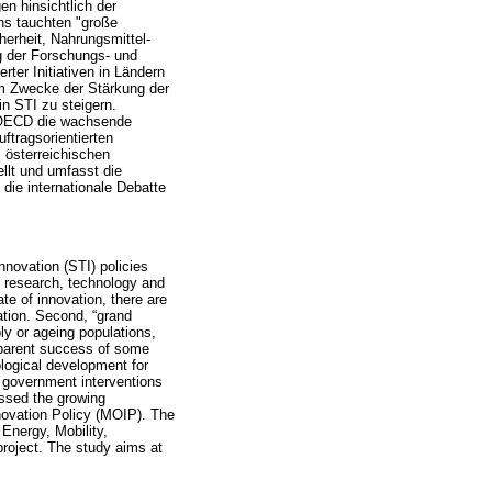
n hinsichtlich der
ns tauchten "große
herheit, Nahrungsmittel-
g der Forschungs- und
rter Initiativen in Ländern
um Zwecke der Stärkung der
in STI zu steigern.
ie OECD die wachsende
ftragsorientierten
 österreichischen
llt und umfasst die
 die internationale Debatte
nnovation (STI) policies
o research, technology and
te of innovation, there are
vation. Second, “grand
ly or ageing populations,
apparent success of some
ological development for
l government interventions
essed the growing
nnovation Policy (MOIP). The
Energy, Mobility,
roject. The study aims at