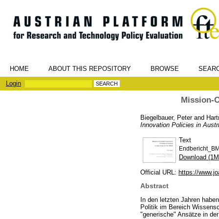
HOME
ABOUT THIS REPOSITORY
BROWSE
SEAR
Login
Mission-O
Biegelbauer, Peter
and
Hart
Innovation Policies in Aust
Text
Endbericht_B
Download (1M
Official URL:
https://www.j
Abstract
In den letzten Jahren habe
Politik im Bereich Wissensc
"generische" Ansätze in der