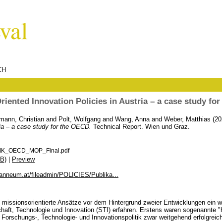
CH
riented Innovation Policies in Austria – a case study fo
mann, Christian
and
Polt, Wolfgang
and
Wang, Anna
and
Weber, Matthias
(20
ria – a case study for the OECD.
Technical Report. Wien und Graz.
MK_OECD_MOP_Final.pdf
B)
|
Preview
oanneum.at/fileadmin/POLICIES/Publika...
n missionsorientierte Ansätze vor dem Hintergrund zweier Entwicklungen ein 
haft, Technologie und Innovation (STI) erfahren. Erstens waren sogenannte "h
 Forschungs-, Technologie- und Innovationspolitik zwar weitgehend erfolgreic