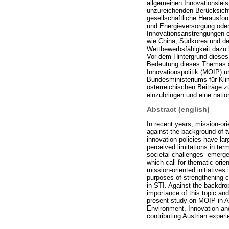
allgemeinen Innovationslei
unzureichenden Berücksicht
gesellschaftliche Herausfor
und Energieversorgung oder
Innovationsanstrengungen erf
wie China, Südkorea und de
Wettbewerbsfähigkeit dazu b
Vor dem Hintergrund dieses
Bedeutung dieses Themas auf
Innovationspolitik (MOIP) u
Bundesministeriums für Klim
österreichischen Beiträge z
einzubringen und eine nati
Abstract (english)
In recent years, mission-or
against the background of t
innovation policies have lar
perceived limitations in ter
societal challenges” emerge
which call for thematic orie
mission-oriented initiatives
purposes of strengthening c
in STI. Against the backdro
importance of this topic an
present study on MOIP in Au
Environment, Innovation an
contributing Austrian exper