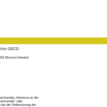
r the OECD
20)
Mission-Oriented
wachsendes Interesse an der
orizontale" oder
h bei der Verbesserung der