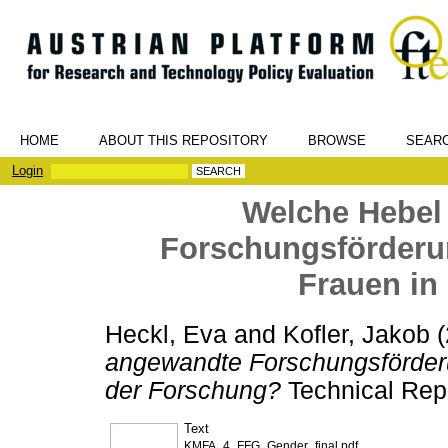
HOME
ABOUT THIS REPOSITORY
BROWSE
SEAR
Login
Welche Hebel
Forschungsförderu
Frauen in
Heckl, Eva
and
Kofler, Jakob
(
angewandte Forschungsförderu
der Forschung?
Technical Repo
Text
KMFA_4_FFG_Gender_final.pdf