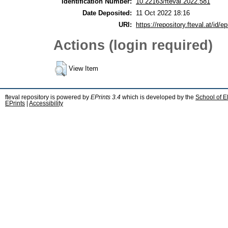
Identification Number:
10.22163/fteval.2022.581
Date Deposited:
11 Oct 2022 18:16
URI:
https://repository.fteval.at/id/ep
Actions (login required)
View Item
fteval repository is powered by
EPrints 3.4
which is developed by the
School of E
EPrints
|
Accessibility