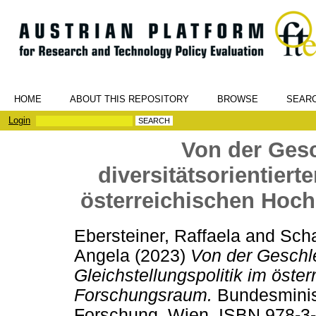
HOME
ABOUT THIS REPOSITORY
BROWSE
SEAR
Login
Von der Gesc
diversitätsorientiert
österreichischen Hoc
Ebersteiner, Raffaela
and
Scha
Angela
(2023)
Von der Geschlec
Gleichstellungspolitik im öste
Forschungsraum.
Bundesminist
Forschung, Wien. ISBN 978-3