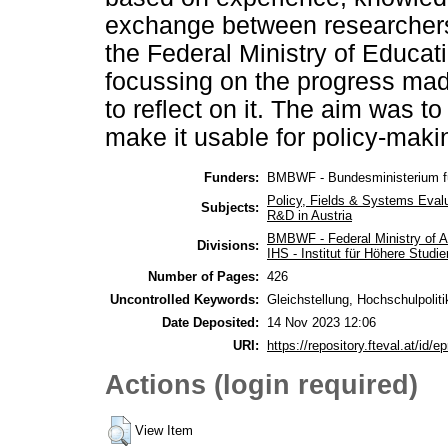
exchange between researchers 
the Federal Ministry of Educa
focussing on the progress mad
to reflect on it. The aim was 
make it usable for policy-maki
Funders:
BMBWF - Bundesministerium fü
Policy, Fields & Systems Eval
Subjects:
R&D in Austria
BMBWF - Federal Ministry of A
Divisions:
IHS - Institut für Höhere Stud
Number of Pages:
426
Uncontrolled Keywords:
Gleichstellung, Hochschulpoliti
Date Deposited:
14 Nov 2023 12:06
URI:
https://repository.fteval.at/id/ep
Actions (login required)
View Item