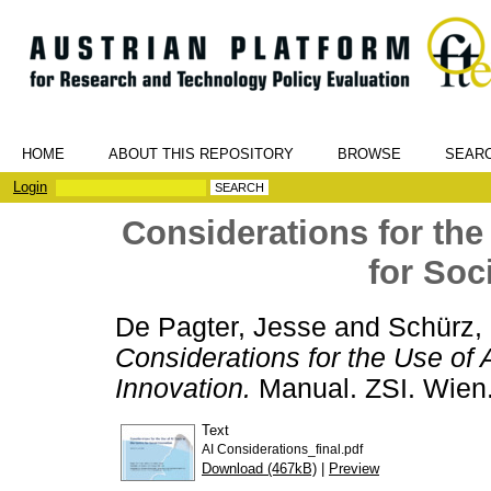
HOME
ABOUT THIS REPOSITORY
BROWSE
SEAR
Login
Considerations for the 
for Soc
De Pagter, Jesse
and
Schürz, 
Considerations for the Use of A
Innovation.
Manual. ZSI. Wien
Text
AI Considerations_final.pdf
Download (467kB)
|
Preview