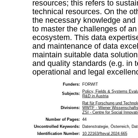
resources; this refers to susta
technical resources. On the othe
the necessary knowledge and sk
to master the challenges of an
ecosystem. This data expertise
and maintenance of data excelle
maintain suitable data solutio
and quality standards (e.g. in t
operational and legal excellen
Funders:
FORWIT
Policy, Fields & Systems Eval
Subjects:
R&D in Austria
Rat für Forschung und Technol
Divisions:
WWTF - Wiener Wissenschafts-
ZSI - Centre for Social Innova
Number of Pages:
44
Uncontrolled Keywords:
Datenstrategie, Österreich, D
Identification Number:
10.22163/fteval.2024.665