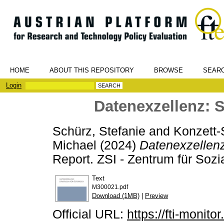
HOME
ABOUT THIS REPOSITORY
BROWSE
SEAR
Login
Datenexzellenz: S
Schürz, Stefanie
and
Konzett-
Michael
(2024)
Datenexzellenz:
Report. ZSI - Zentrum für Sozi
Text
M300021.pdf
Download (1MB)
|
Preview
Official URL:
https://fti-monit