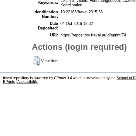
Leitlinie, Vision, Forschungsquote, Exzel
Keywords:
Koordination
Identification
10.22163/fteval.2015.58
Number:
Date
04 Oct 2016 12:32
Deposited:
URI:
https://repository.fteval.at/id/eprint/74
Actions (login required)
View Item
fteval repository is powered by
EPrints 3.4
which is developed by the
School of E
EPrints
|
Accessibility