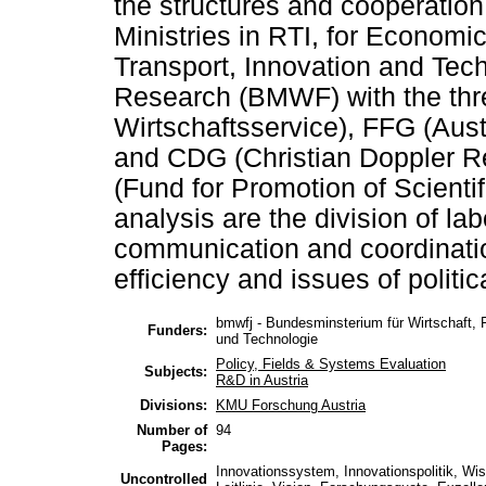
the structures and cooperation
Ministries in RTI, for Econom
Transport, Innovation and Te
Research (BMWF) with the thr
Wirtschaftsservice), FFG (Au
and CDG (Christian Doppler R
(Fund for Promotion of Scientif
analysis are the division of la
communication and coordination
efficiency and issues of politi
bmwfj - Bundesminsterium für Wirtschaft, 
Funders:
und Technologie
Policy, Fields & Systems Evaluation
Subjects:
R&D in Austria
Divisions:
KMU Forschung Austria
Number of
94
Pages:
Innovationssystem, Innovationspolitik, Wis
Uncontrolled