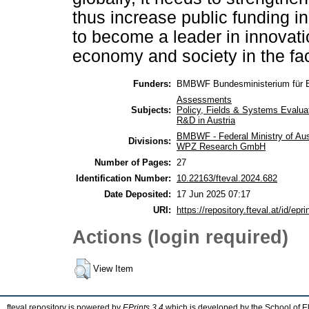
thus increase public funding in
to become a leader in innovatio
economy and society in the fac
Funders:
BMBWF Bundesministerium für B
Assessments
Subjects:
Policy, Fields & Systems Evalua
R&D in Austria
BMBWF - Federal Ministry of Aus
Divisions:
WPZ Research GmbH
Number of Pages:
27
Identification Number:
10.22163/fteval.2024.682
Date Deposited:
17 Jun 2025 07:17
URI:
https://repository.fteval.at/id/epri
Actions (login required)
View Item
fteval repository is powered by
EPrints 3.4
which is developed by the
School of E