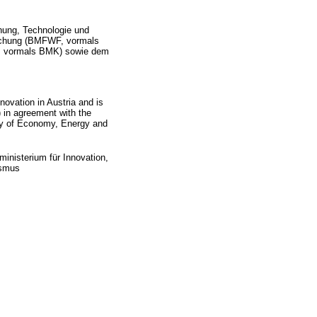
chung, Technologie und
rschung (BMFWF, vormals
I, vormals BMK) sowie dem
ovation in Austria and is
in agreement with the
try of Economy, Energy and
nisterium für Innovation,
ismus