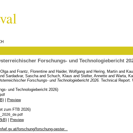
CH
sterreichischer Forschungs- und Technologiebericht 20
 Olga
and
Frantz, Florentine
and
Haider, Wolfgang
and
Hering, Martin
and
Kau
nd
Sardadvar, Sascha
and
Schuch, Klaus
and
Stelter, Annette
and
Warta, Ka
sterreichischer Forschungs- und Technologiebericht 2026.
Technical Report. 
ngs- und Technologiebericht 2026)
pdf
B)
|
Preview
eet zum FTB 2026)
B_2026_de.pdf
2kB)
|
Preview
fwf.gv.at/forschung/forschung-oester...