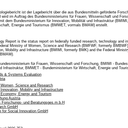
logiebericht ist der Lagebericht über die aus Bundesmitteln geförderte Fors
nd wird im Auftrag des Bundesministeriums für Frauen, Wissenschaft und Fo
t dem Bundesministerium für Innovation, Mobilität und Infrastruktur (BMIM
tschaft, Energie und Tourismus (BMWET, vormals BMAW) erstellt.
 Report is the status report on federally funded research, technology and inn
 Federal Ministry of Women, Science and Research (BMFWF, formerly BMBWF) 
ion, Mobility and Infrastructure (BMIMI, formerly BMK) and the Federal Minis
y BMAW).
ndesministerium für Frauen, Wissenschaft und Forschung, BMIMI - Bundesmi
nd Infrastruktur, BMWET - Bundeministerium für Wirtschaft, Energie und Tour
lds & Systems Evaluation
ria
or Women, Science and Research
 Innovation, Mobility and Infrastructure
or Economy, Energy and Tourism
ung Austria
s Forschungs- und Beratungsges.m.b.H
arch GmbH
e for Social Innovation GmbH