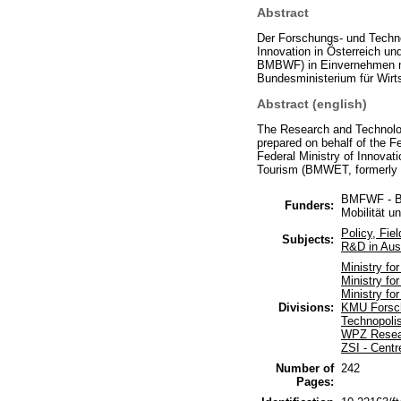
Abstract
Der Forschungs- und Techno
Innovation in Österreich u
BMBWF) in Einvernehmen mi
Bundesministerium für Wir
Abstract (english)
The Research and Technology
prepared on behalf of the
Federal Ministry of Innovat
Tourism (BMWET, formerl
BMFWF - Bu
Funders:
Mobilität u
Policy, Fie
Subjects:
R&D in Aust
Ministry f
Ministry for
Ministry f
Divisions:
KMU Forsch
Technopoli
WPZ Rese
ZSI - Centr
Number of
242
Pages: