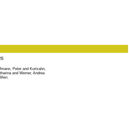
26
fmann, Peter
and
Kurtzahn,
tharina
and
Werner, Andrea
Wien.