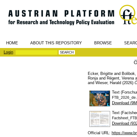
HOME
ABOUT THIS REPOSITORY
BROWSE
SEAR
Login
Ö
Ecker, Brigitte
and
Bolibok,
Ronja
and
Régent, Verena
a
and
Wieser, Harald
(2026)
Ö
Text (Forschu
FTB_2026_de.
Download (9M
Text (Factsh
Factsheet_FT
Download (93
Official URL:
https://www.bm